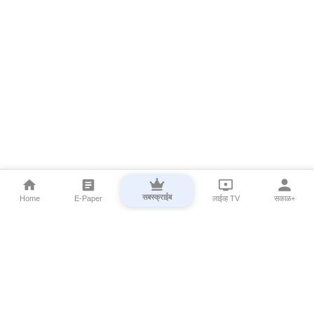
सबस्क्राईब
Home
E-Paper
लाईव्ह TV
सकाळ+