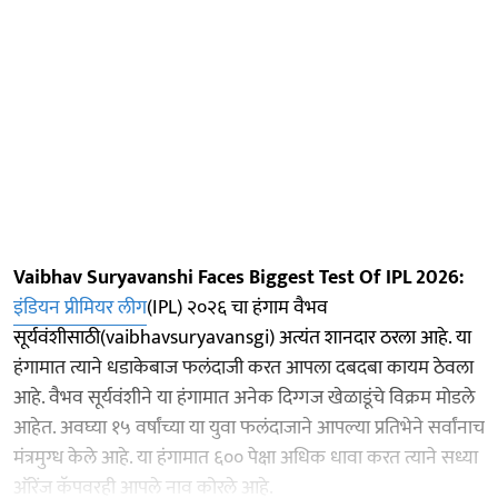
Vaibhav Suryavanshi Faces Biggest Test Of IPL 2026:
इंडियन प्रीमियर लीग
(IPL) २०२६ चा हंगाम वैभव
सूर्यवंशीसाठी(vaibhavsuryavansgi) अत्यंत शानदार ठरला आहे. या
हंगामात त्याने धडाकेबाज फलंदाजी करत आपला दबदबा कायम ठेवला
आहे. वैभव सूर्यवंशीने या हंगामात अनेक दिग्गज खेळाडूंचे विक्रम मोडले
आहेत. अवघ्या १५ वर्षांच्या या युवा फलंदाजाने आपल्या प्रतिभेने सर्वांनाच
मंत्रमुग्ध केले आहे. या हंगामात ६०० पेक्षा अधिक धावा करत त्याने सध्या
ऑरेंज कॅपवरही आपले नाव कोरले आहे.