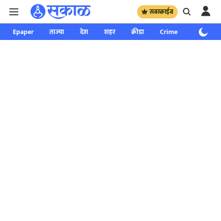
सबस्क्राईब
Epaper
ताज्या
देश
शहर
क्रीडा
Crime
साप्ताहिक