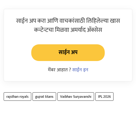
साईन अप करा आणि वाचकांसाठी लिहिलेल्या खास
कन्टेन्टचा मिळवा अमर्याद ॲक्सेस
साईन अप
मेंबर आहात ?
साईन इन
rajsthan royals
gujrat titans
Vaibhav Suryavanshi
IPL 2026