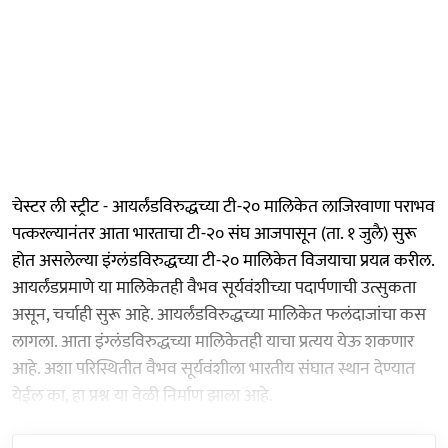
चेस्टर ली स्ट्रीट - आयर्लंडविरुद्धच्या टी-२० मालिकेत लाजिरवाणा पराभव
पत्करल्यानंतर आता भारताचा टी-२० संघ आजपासून (ता. १ जुलै) सुरू
होत असलेल्या इंग्लंडविरुद्धच्या टी-२० मालिकेत विजयाचा प्रयत्न करील.
आयर्लंडप्रमाणे या मालिकेतही वैभव सूर्यवंशीच्या पदार्पणाची उत्सुकता
असून, चर्चाही सुरू आहे. आयर्लंडविरुद्धच्या मालिकेत फलंदाजांचा कस
लागला. आता इंग्लंडविरुद्धच्या मालिकेतही याचा प्रत्यय येऊ शकणार
आहे. अशा परिस्थितीत वैभव सूर्यवंशीला भारतीय संघात स्थान देण्यात
येईल का, हा प्रश्न या वेळी निर्माण झाला आहे.