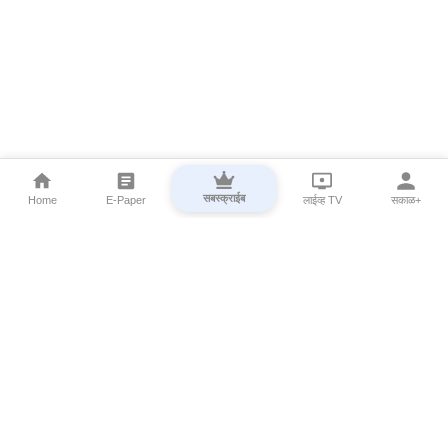
सबस्क्राईब
Home
E-Paper
लाईव्ह TV
सकाळ+
⌄
Marathi News
⌄
About Esakal