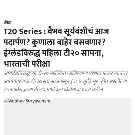
क्रीडा
T20 Series : वैभव सूर्यवंशीचं आज
पदार्पण? कुणाला बाहेर बसवणार?
इंग्लंडविरुद्ध पहिला टी२० सामना,
भारताची परीक्षा
आयर्लंडविरुद्धच्या टी-२० मालिकेत लाजिरवाणा पराभव पत्करल्यानंतर
आता भारताचा टी-२० संघ आजपासून (ता. १ जुलै) सुरू होत असलेल्या
इंग्लंडविरुद्धच्या टी-२० मालिकेत विजयाचा प्रयत्न करील.