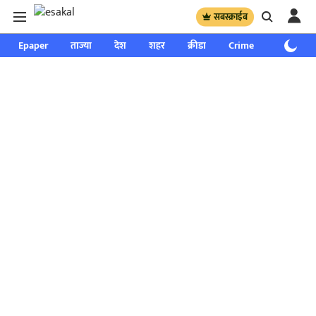
सबस्क्राईब
Epaper
ताज्या
देश
शहर
क्रीडा
Crime
साप्ताहिक