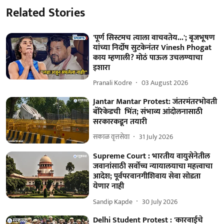
Related Stories
'पूर्ण सिस्टमच त्याला वाचवतेय...'; बृजभूषण
यांच्या निर्दोष सुटकेनंतर Vinesh Phogat
काय म्हणाली? मोठं पाऊल उचलण्याचा
इशारा
Pranali Kodre
03 August 2026
Jantar Mantar Protest: जंतरमंतरभोवती
बॅरिकेडची भिंत; संभाव्य आंदोलनासाठी
सरकारकडून तयारी
सकाळ वृत्तसेवा
31 July 2026
Supreme Court : भारतीय वायुसेनेतील
जवानांसाठी सर्वोच्च न्यायालयाचा महत्त्वाचा
आदेश; पूर्वपरवानगीशिवाय सेवा सोडता
येणार नाही
Sandip Kapde
30 July 2026
Delhi Student Protest : 'कारवाईचे