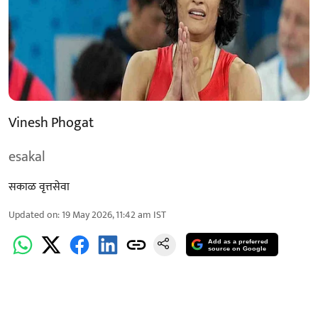
Vinesh Phogat
esakal
सकाळ वृत्तसेवा
Updated on
:
19 May 2026, 11:42 am
IST
Add as a preferred
source on Google