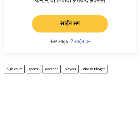
कन्टेन्टचा मिळवा अमर्याद ॲक्सेस
साईन अप
मेंबर आहात ?
साईन इन
high court
sports
wrestler
players
Vinesh Phogat