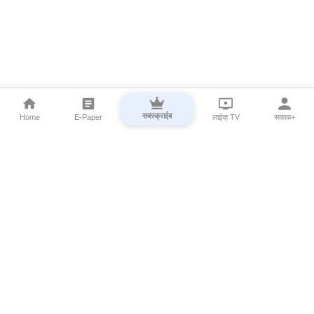
सबस्क्राईब
Home
E-Paper
लाईव्ह TV
सकाळ+
⌄
Marathi News
⌄
About Esakal