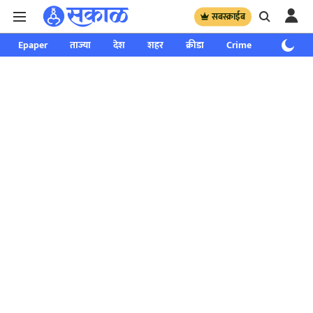
सबस्क्राईब
Epaper
ताज्या
देश
शहर
क्रीडा
Crime
साप्ताहिक