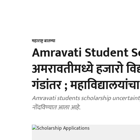
महाराष्ट्र बातम्या
Amravati Student Sc
अमरावतीमध्ये हजारो विद्यार
गंडांतर ; महाविद्यालया
Amravati students scholarship uncertainty : याबाबत समाजकल्याण विभागाकडून तीव्र आक्षेप
नोंदविण्यात आला आहे.