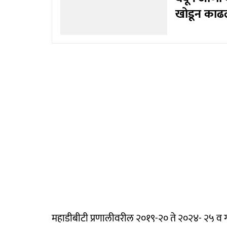
खोडून काढला
महाडीबीटी प्रणालीवरील २०१९-२० ते २०२४- २५ व गतवर