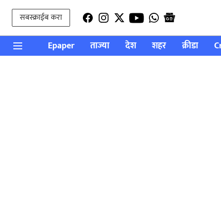
सबस्क्राईब करा
Epaper
ताज्या
देश
शहर
क्रीडा
C