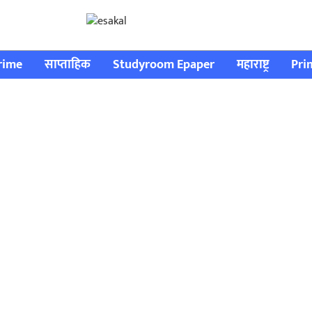
rime
साप्ताहिक
Studyroom Epaper
महाराष्ट्र
Pri