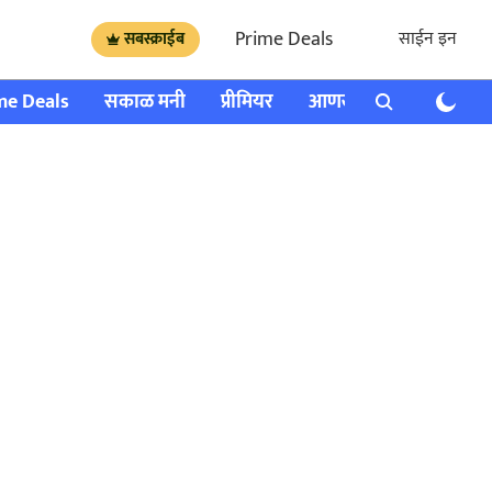
Prime Deals
साईन इन
सबस्क्राईब
me Deals
सकाळ मनी
प्रीमियर
आणखी
राशी भविष्य