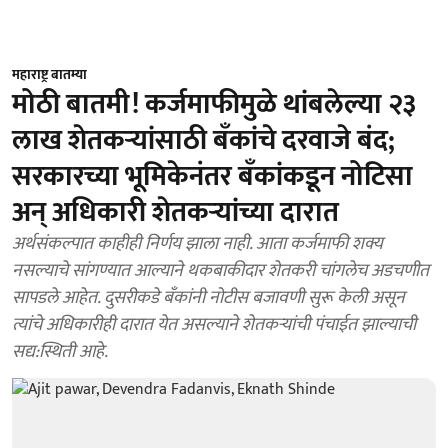
महाराष्ट्र बातम्या
मोठी बातमी! कर्जमाफीमुळे थांबलेल्या २३
लाख शेतकऱ्यांसाठी बॅंकांचे दरवाजे बंद;
सरकारच्या भूमिकेनंतर बॅंकांकडून नोटिसा
अन्‌ अधिकारी शेतकऱ्यांच्या दारात
अर्थसंकल्पात काहीही निर्णय झाला नाही. आता कर्जमाफी शक्य
नसल्याचे सांगण्यात आल्याने थकबाकीदार शेतकरी चांगलेच अडचणीत
सापडले आहेत. दुसरीकडे बॅंकांनी नोटीस बजावणी सुरू केली असून
त्यांचे अधिकारीही दारात येत असल्याने शेतकऱ्यांची पंचाईत झाल्याची
सद्य:स्थिती आहे.