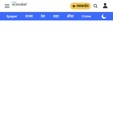
सबस्क्राईब
Epaper
ताज्या
देश
शहर
क्रीडा
Crime
साप्ताहिक