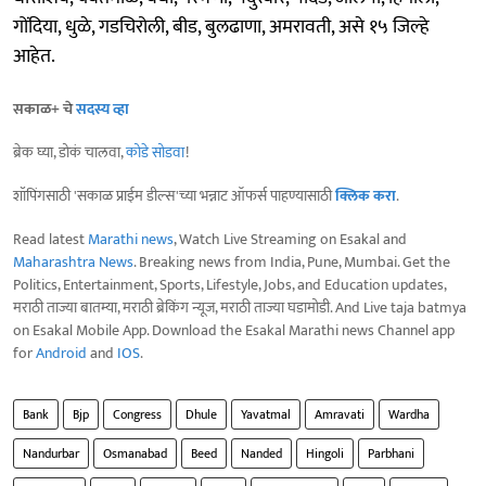
गोंदिया, धुळे, गडचिरोली, बीड, बुलढाणा, अमरावती, असे १५ जिल्हे
आहेत.
सकाळ+ चे
सदस्य व्हा
ब्रेक घ्या, डोकं चालवा,
कोडे सोडवा
!
शॉपिंगसाठी 'सकाळ प्राईम डील्स'च्या भन्नाट ऑफर्स पाहण्यासाठी
क्लिक करा
.
Read latest
Marathi news
, Watch Live Streaming on Esakal and
Maharashtra News
. Breaking news from India, Pune, Mumbai. Get the
Politics, Entertainment, Sports, Lifestyle, Jobs, and Education updates,
मराठी ताज्या बातम्या, मराठी ब्रेकिंग न्यूज, मराठी ताज्या घडामोडी. And Live taja batmya
on Esakal Mobile App. Download the Esakal Marathi news Channel app
for
Android
and
IOS
.
Bank
Bjp
Congress
Dhule
Yavatmal
Amravati
Wardha
Nandurbar
Osmanabad
Beed
Nanded
Hingoli
Parbhani