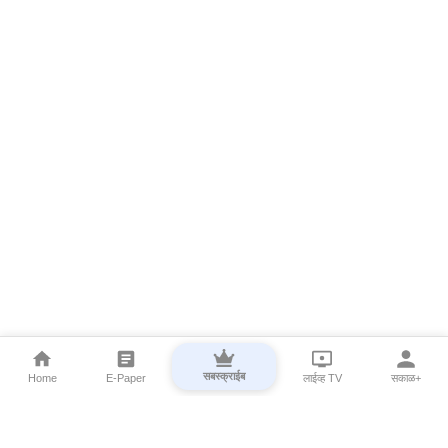
सबस्क्राईब
Home
E-Paper
लाईव्ह TV
सकाळ+