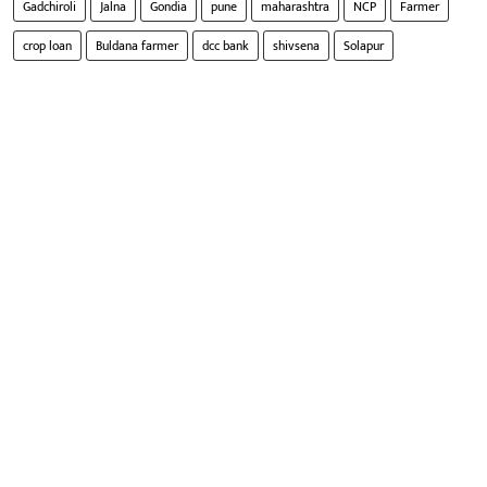
Gadchiroli
Jalna
Gondia
pune
maharashtra
NCP
Farmer
crop loan
Buldana farmer
dcc bank
shivsena
Solapur