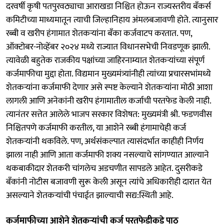
दरवर्षी कृषी पतपुरवठ्याचा आराखडा निश्चित होऊन राज्यस्तरीय बॅंकर्स
कमिटीच्या माध्यमातून त्याची जिल्हानिहाय अंमलबजावणी होते. त्यानुसार
रब्बी व खरीप हंगामात शेतकऱ्यांना बॅंका कर्जवाटप करतात. पण,
ऑक्टोबर-नोव्हेंबर २०२४ मध्ये राज्यात विधानसभेची निवडणूक झाली.
त्यावेळी बहुतेक राजकीय पक्षांच्या जाहिरनाम्यात शेतकऱ्यांच्या संपूर्ण
कर्जमाफीचा मुद्दा होता. विद्यमान मुख्यमंत्र्यांनीही त्यांच्या प्रचारसभांमध्ये
शेतकऱ्यांना कर्जमाफी देणार असे स्पष्ट केल्याने शेतकऱ्यांना मोठी आशा
लागली आणि अनेकांनी खरीप हंगामातील कर्जाची परतफेड केली नाही.
त्यानंतर सत्तेत आलेले भाजप सरकार विशेषत: मुख्यमंत्री श्री. फडणवीस
निश्चितपणे कर्जमाफी करतील, या आशेने रब्बी हंगामाचेही कर्ज
शेतकऱ्यांनी थकविले. पण, अर्थसंकल्पात त्यासंदर्भात काहीही निर्णय
झाला नाही आणि आता कर्जमाफी शक्य नसल्याचे सांगण्यात आल्याने
थकबाकीदार शेतकरी चांगलेच अडचणीत सापडले आहेत. दुसरीकडे
बॅंकांनी नोटीस बजावणी सुरू केली असून त्यांचे अधिकारीही दारात येत
असल्याने शेतकऱ्यांची पंचाईत झाल्याची सद्य:स्थिती आहे.
कर्जमाफीच्या आशेने शेतकऱ्यांची कर्ज परतफेडीकडे पाठ