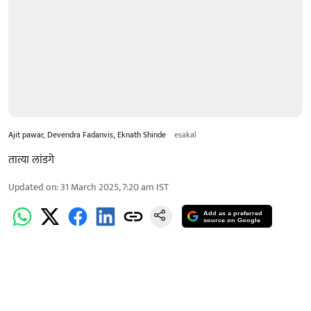
Ajit pawar, Devendra Fadanvis, Eknath Shinde
esakal
तात्या लांडगे
Updated on
:
31 March 2025, 7:20 am
IST
Add as a preferred
source on Google