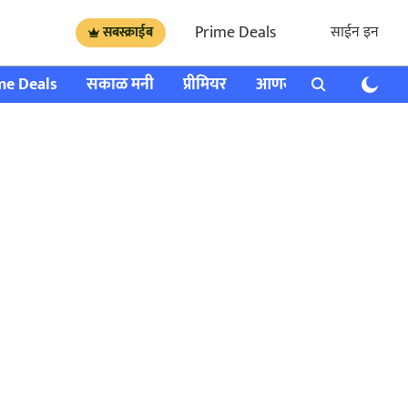
Prime Deals
साईन इन
सबस्क्राईब
me Deals
सकाळ मनी
प्रीमियर
आणखी
राशी भविष्य