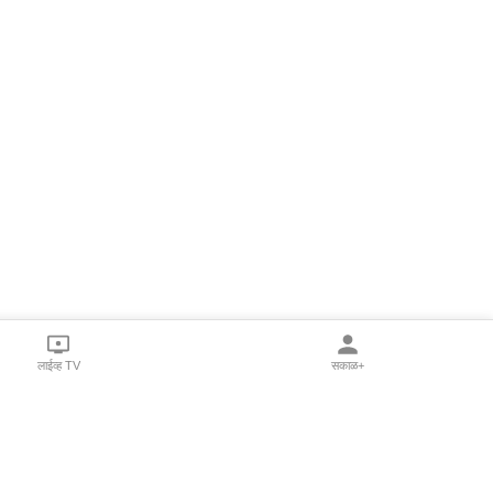
लाईव्ह TV
सकाळ+