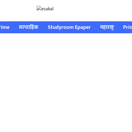
rime
साप्ताहिक
Studyroom Epaper
महाराष्ट्र
Pri