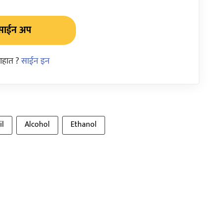
साईन अप
आहात ?
साईन इन
il
Alcohol
Ethanol