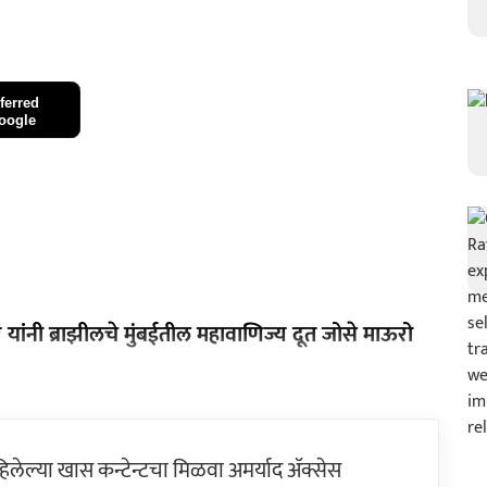
ferred
oogle
यांनी ब्राझीलचे मुंबईतील महावाणिज्य दूत जोसे माऊरो
ेल्या खास कन्टेन्टचा मिळवा अमर्याद ॲक्सेस