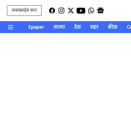
सबस्क्राईब करा
Epaper
ताज्या
देश
शहर
क्रीडा
C