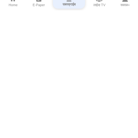
सबस्क्राईब
Home
E-Paper
लाईव्ह TV
सकाळ+
⌄
Marathi News
⌄
About Esakal
⌄
Digital Products
⌄
Sakal Programs
⌄
Print Products