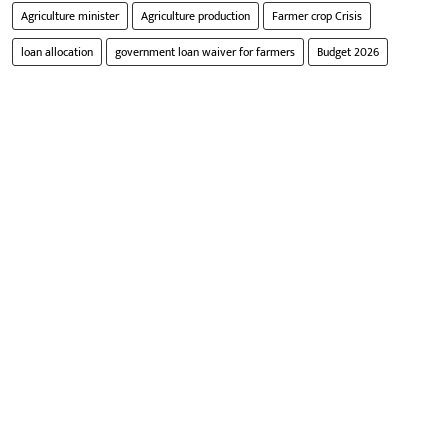
Agriculture minister
Agriculture production
Farmer crop Crisis
loan allocation
government loan waiver for farmers
Budget 2026