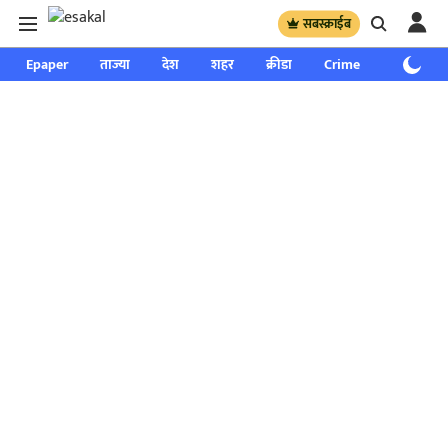
सबस्क्राईब
Epaper
ताज्या
देश
शहर
क्रीडा
Crime
साप्ताहिक