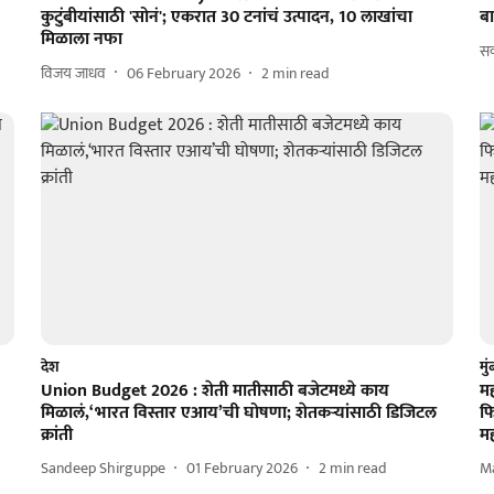
कुटुंबीयांसाठी 'सोनं'; एकरात 30 टनांचं उत्पादन, 10 लाखांचा
बा
मिळाला नफा
सक
विजय जाधव
06 February 2026
2
min read
देश
मु
Union Budget 2026 : शेती मातीसाठी बजेटमध्ये काय
मह
मिळालं,‘भारत विस्तार एआय’ची घोषणा; शेतकऱ्यांसाठी डिजिटल
फि
क्रांती
मह
Sandeep Shirguppe
01 February 2026
2
min read
M