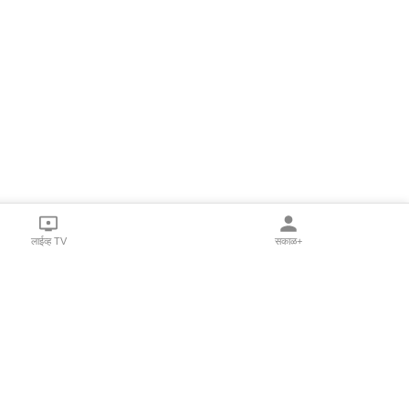
लाईव्ह TV
सकाळ+