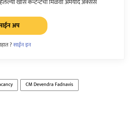
ेल्या खास कन्टेन्टचा मिळवा अमर्याद ॲक्सेस
साईन अप
आहात ?
साईन इन
acancy
CM Devendra Fadnavis