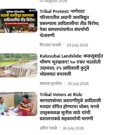
01 August 2026
Tribal Protest: नाणेघाट
परिसरातील अदानी जलविद्युत
प्रकल्पाला आदिवासींचा तीव्र विरोध;
पेसा ग्रामसभांमार्फत संघर्षाची
चेतावणी
मिननाथ पानसरे
29 July 2026
Kalusubai Landslide: कळसूबाईत
भीषण भूस्खलन! ५० एकर भातशेती
उद्ध्वस्त; २५ आदिवासी कुटुंबे
थोडक्यात बचावली
सकाळ वृत्तसेवा
29 July 2026
Tribal Voters at Risk:
कागदपत्रांच्या अडचणींमुळे आदिवासी
मतदार वंचित होण्याचा धोका; मनसे
तालुकाध्यक्ष सुनील साठे यांची
प्रशासनाकडे सहकार्याची मागणी
अमित गवळे
24 July 2026