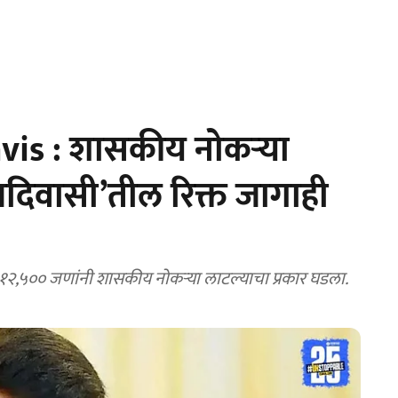
s : शासकीय नोकऱ्या
दिवासी’तील रिक्त जागाही
ल १२,५०० जणांनी शासकीय नोकऱ्या लाटल्याचा प्रकार घडला.