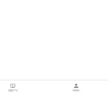
लाईव्ह TV
सकाळ+