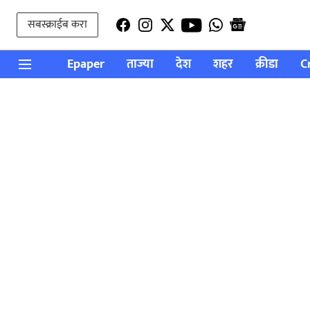
सबस्क्राईब करा
Epaper
ताज्या
देश
शहर
क्रीडा
C