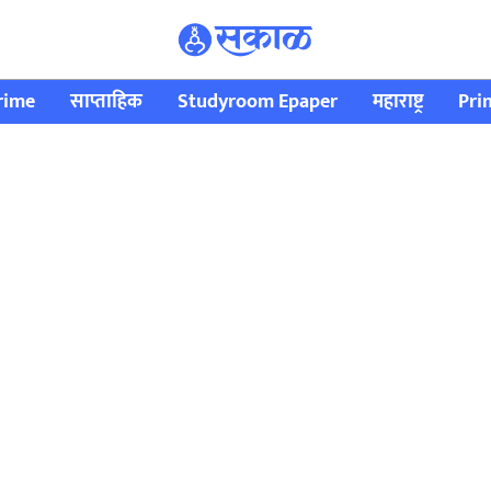
rime
साप्ताहिक
Studyroom Epaper
महाराष्ट्र
Pri