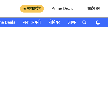
Prime Deals
साईन इन
सबस्क्राईब
me Deals
सकाळ मनी
प्रीमियर
आणखी
राशी भविष्य