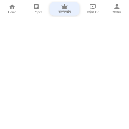
सबस्क्राईब
Home
E-Paper
लाईव्ह TV
सकाळ+
⌄
Marathi News
⌄
About Esakal
⌄
Digital Products
⌄
Sakal Programs
⌄
Print Products