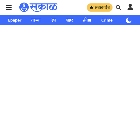
सबस्क्राईब
Epaper
ताज्या
देश
शहर
क्रीडा
Crime
साप्ताहिक