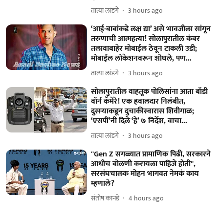
तात्या लांडगे
3 hours ago
‘आई-बाबांकडे लक्ष द्या’ असे भावजीला सांगून
तरुणाची आत्महत्या! सोलापुरातील कंबर
तलावाबाहेर मोबाईल ठेवून टाकली उडी;
मोबाईल लोकेशनवरून शोधले, पण...
तात्या लांडगे
3 hours ago
सोलापुरातील वाहतूक पोलिसांना आता बॉडी
वॉर्न कॅमेरे! एक हवालदार निलंबीत,
दुसऱ्याकडून दुचाकीस्वारास शिवीगाळ;
‘एसपीं’नी दिले ‘हे’ ७ निर्देश, वाचा...
तात्या लांडगे
3 hours ago
''Gen Z सगळ्यात प्रामाणिक पिढी, सरकारने
आधीच बोलणी करायला पाहिजे होती'',
सरसंघचालक मोहन भागवत नेमकं काय
म्हणाले?
संतोष कानडे
4 hours ago