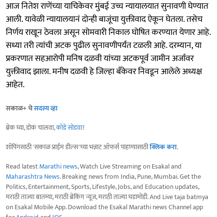
आज नितेश राणेंच्या याचिकेवर मुंबई उच्च न्यायालयात सुनावणी घेण्यात
आली. यावेळी न्यायालयानं दोन्ही बाजूंचा युक्तीवाद ऐकून घेतला. तसेच
निर्णय राखून ठेवला असून सोमवारी निकाल घोषित करण्यात येणार आहे.
सध्या तरी त्यांची अटक पुढील सुनावणीपर्यंत टळली आहे. दरम्यान, या
प्रकरणात सहआरोपी मनिष दळवी यांच्या अटकपूर्व जामीन अर्जावर
युक्तीवाद झाला. मनीष दळवी हे जिल्हा बँकेवर निवडून आलेले अध्यक्ष
आहेत.
सकाळ+ चे
सदस्य व्हा
ब्रेक घ्या, डोकं चालवा,
कोडे सोडवा
!
शॉपिंगसाठी 'सकाळ प्राईम डील्स'च्या भन्नाट ऑफर्स पाहण्यासाठी
क्लिक करा
.
Read latest
Marathi news
, Watch Live Streaming on Esakal and
Maharashtra News
. Breaking news from India, Pune, Mumbai. Get the
Politics, Entertainment, Sports, Lifestyle, Jobs, and Education updates,
मराठी ताज्या बातम्या, मराठी ब्रेकिंग न्यूज, मराठी ताज्या घडामोडी. And Live taja batmya
on Esakal Mobile App. Download the Esakal Marathi news Channel app