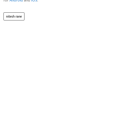
for
Android
and
IOS
.
nitesh rane