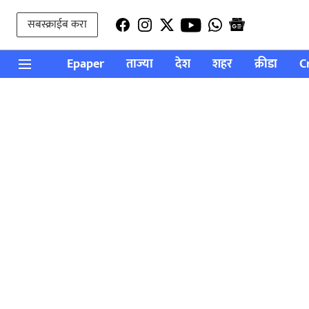
सबस्क्राईब करा
Epaper
ताज्या
देश
शहर
क्रीडा
C