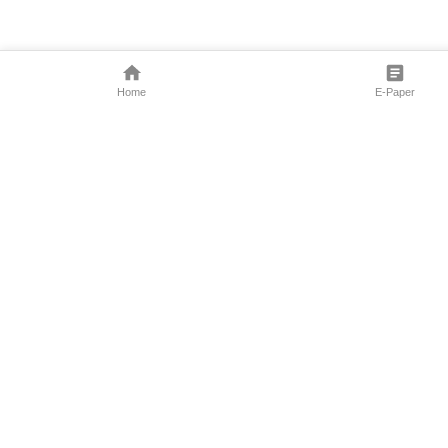
Home
E-Paper
Follow Us
Marathi News
Maharashtra N
Entertainment 