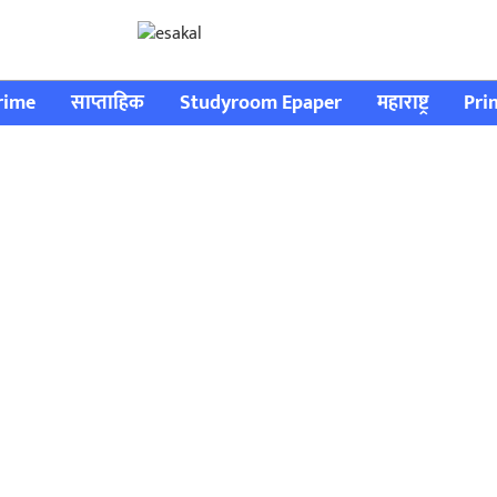
rime
साप्ताहिक
Studyroom Epaper
महाराष्ट्र
Pri