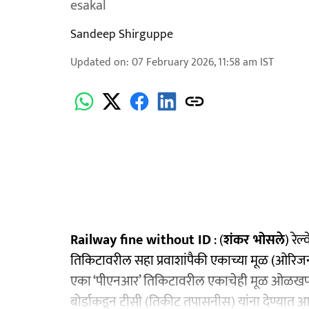
esakal
Sandeep Shirguppe
Updated on
:
07 February 2026, 11:58 am
IST
Railway fine without ID
: (
शंकर भोसले
) रेल
तिकिटावरील सहा प्रवाशांपैकी एकाच्‍या मूळ (ओर
एका ‘पीएनआर’ तिकिटावरील एकाचेही मूळ ओळखपत्र नस
बोर्डाकडून टीसी (तिकीट तपासनीस) यांना देण्यात 