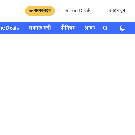
Prime Deals
साईन इन
सबस्क्राईब
me Deals
सकाळ मनी
प्रीमियर
आणखी
राशी भविष्य