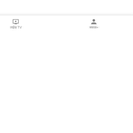
लाईव्ह TV
सकाळ+
l Programs
Print Products
Sakal Saptahik
hka
Family Doctor