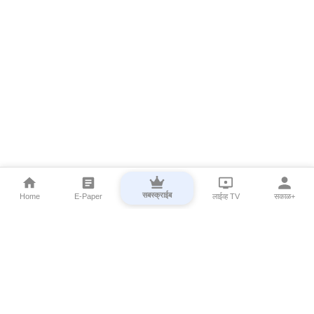
सबस्क्राईब
Home
E-Paper
लाईव्ह TV
सकाळ+