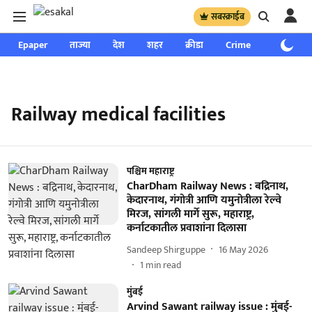
सबस्क्राईब
Epaper
ताज्या
देश
शहर
क्रीडा
Crime
साप्ताहिक
Railway medical facilities
पश्चिम महाराष्ट्र
CharDham Railway News : बद्रिनाथ,
केदारनाथ, गंगोत्री आणि यमुनोत्रीला रेल्वे
मिरज, सांगली मार्गे सुरू, महाराष्ट्र,
कर्नाटकातील प्रवाशांना दिलासा
Sandeep Shirguppe
16 May 2026
1
min read
मुंबई
Arvind Sawant railway issue : मुंबई-