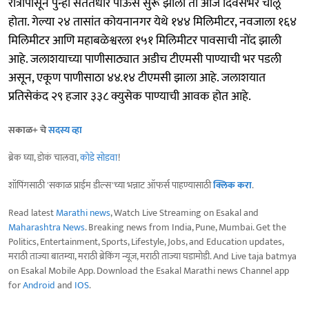
रात्रीपासून पुन्हा संततधार पाऊस सुरू झाला तो आज दिवसभर चालू
होता. गेल्या २४ तासांत कोयनानगर येथे १४४ मिलिमीटर, नवजाला १६४
मिलिमीटर आणि महाबळेश्वरला १५१ मिलिमीटर पावसाची नोंद झाली
आहे. जलाशयाच्या पाणीसाठ्यात अडीच टीएमसी पाण्याची भर पडली
असून, एकूण पाणीसाठा ४४.१४ टीएमसी झाला आहे. जलाशयात
प्रतिसेकंद २९ हजार ३३८ क्युसेक पाण्याची आवक होत आहे.
सकाळ+ चे
सदस्य व्हा
ब्रेक घ्या, डोकं चालवा,
कोडे सोडवा
!
शॉपिंगसाठी 'सकाळ प्राईम डील्स'च्या भन्नाट ऑफर्स पाहण्यासाठी
क्लिक करा
.
Read latest
Marathi news
, Watch Live Streaming on Esakal and
Maharashtra News
. Breaking news from India, Pune, Mumbai. Get the
Politics, Entertainment, Sports, Lifestyle, Jobs, and Education updates,
मराठी ताज्या बातम्या, मराठी ब्रेकिंग न्यूज, मराठी ताज्या घडामोडी. And Live taja batmya
on Esakal Mobile App. Download the Esakal Marathi news Channel app
for
Android
and
IOS
.