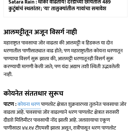
Satara Rain : धोका वाढतोय! दरडीच्या छायेतील 489
कुटुंबांचं स्‍थलांतर; 'या' तालुक्‍यांतील गावांचा समावेश
आलमट्टीतून अजून विसर्ग नाही
महाराष्ट्रात पावसाचा जोर वाढला की आलमट्टी व हिडकल या दोन
धरणातील पाणीसाठ्यात वाढ होते; पण महाराष्ट्रातील कोयना धरणातून
पाण्याचा विसर्ग सुरू झाला की, आलमट्टी धरणातूनही विसर्ग सुरू
करण्याची मागणी केली जाते; पण यंदा अद्याप तशी स्थिती उद्भवलेली
नाही.
कोयनेत संततधार सुरूच
पाटण :
कोयना धरण
पाणलोट क्षेत्रात शुक्रवारच्या तुलनेत पावसाचा जोर
वाढला आहे. पावसाचा जोर वाढल्याने धरण पाणलोट क्षेत्रात सरासरी
दीडशे मिलिमीटर पावसाची नोंद झाली आहे. जलाशयाचा एकूण
पाणीसाठा ४४.१४ टीएमसी झाला असून, रात्रीपासून धरण पाणलोट