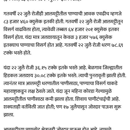
गतवर्षी २२ जुलै रोजीही आलमट्टीतील पाण्याची आवक एवढीच म्हणजे
८३ हजार ४६० क्युसेक इतकी होती. गतवर्षी २२ जुलै रोजी आलमट्टीतून
विसर्ग वाढविला होता, त्यावेळी तब्बल ६४ हजार २०१ क्युसेक इतका
विसर्ग होता. यंदा मात्र जलाशयातून केवळ ३ हजार ५७६ क्युसेक
इतक्याच पाण्याचा विसर्ग होत आहे. गतवर्षी २२ जुलै रोजी धरण ७८.६९
टक्के भरले होते.
यंदा २२ जुलै रोजी ३६.१५ टक्के इतके भरले आहे. बेळगाव जिल्ह्यातील
हिडकल जलाशय ३०.०८ टक्के इतके भरले. त्याची पुनरावृत्ती झाली होती.
त्यानंतर मात्र आलमट्टी धरणातील पाणीसाठा, पाण्याचा विसर्ग याकडे
महाराष्ट्राकडून लक्ष ठेवले जाते. यंदा जून महिना कोरडा गेल्यामुळे
आलमट्टीतील पाणीसाठा कमी झाला होता. शिवाय पाणीटंचाईची आहे.
शक्यताही वर्तविली जात होती; पण १७ जुलैपासून जोरदार पाऊस सुरू
झाला.
आलमट्टीच्या पाणलोट क्षेत्रातही जोरदार पाऊस होत आहे. त्यामुळे