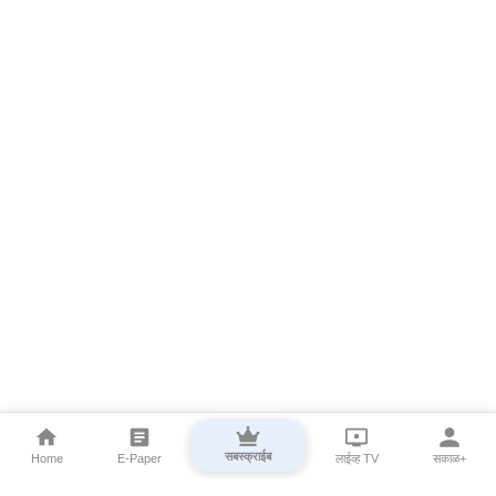
सबस्क्राईब
Home
E-Paper
लाईव्ह TV
सकाळ+