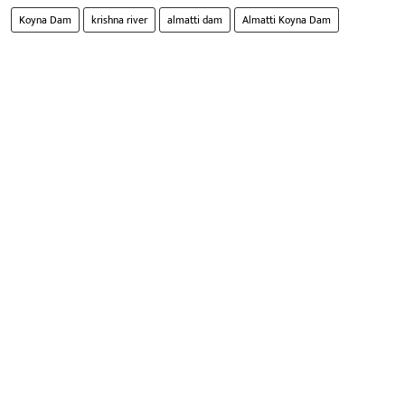
Koyna Dam
krishna river
almatti dam
Almatti Koyna Dam