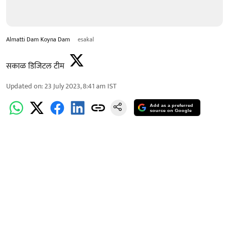
Almatti Dam Koyna Dam
esakal
सकाळ डिजिटल टीम
Updated on
:
23 July 2023, 8:41 am
IST
Add as a preferred
source on Google