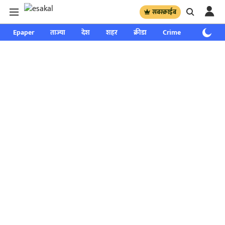
सबस्क्राईब
Epaper
ताज्या
देश
शहर
क्रीडा
Crime
साप्ताहिक