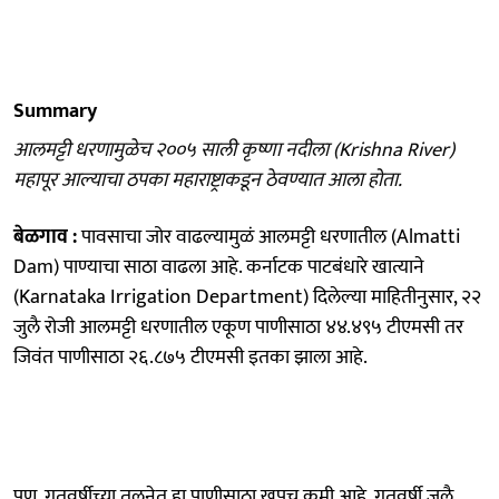
Summary
आलमट्टी धरणामुळेच २००५ साली कृष्णा नदीला (Krishna River)
महापूर आल्याचा ठपका महाराष्ट्राकडून ठेवण्यात आला होता.
बेळगाव :
पावसाचा जोर वाढल्यामुळं आलमट्टी धरणातील (Almatti
Dam) पाण्याचा साठा वाढला आहे. कर्नाटक पाटबंधारे खात्याने
(Karnataka Irrigation Department) दिलेल्या माहितीनुसार, २२
जुलै रोजी आलमट्टी धरणातील एकूण पाणीसाठा ४४.४९५ टीएमसी तर
जिवंत पाणीसाठा २६.८७५ टीएमसी इतका झाला आहे.
पण, गतवर्षीच्या तुलनेत हा पाणीसाठा खूपच कमी आहे. गतवर्षी जुलै