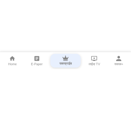
सबस्क्राईब
Home
E-Paper
लाईव्ह TV
सकाळ+