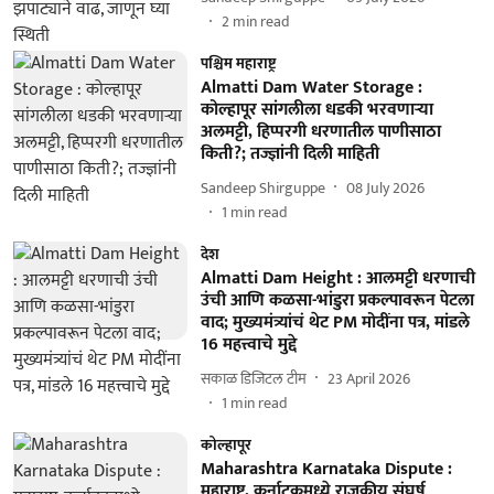
2
min read
पश्चिम महाराष्ट्र
Almatti Dam Water Storage :
कोल्हापूर सांगलीला धडकी भरवणाऱ्या
अलमट्टी, हिप्परगी धरणातील पाणीसाठा
किती?; तज्ज्ञांनी दिली माहिती
Sandeep Shirguppe
08 July 2026
1
min read
देश
Almatti Dam Height : आलमट्टी धरणाची
उंची आणि कळसा-भांडुरा प्रकल्पावरून पेटला
वाद; मुख्यमंत्र्यांचं थेट PM मोदींना पत्र, मांडले
16 महत्त्वाचे मुद्दे
सकाळ डिजिटल टीम
23 April 2026
1
min read
कोल्हापूर
Maharashtra Karnataka Dispute :
महाराष्ट्र, कर्नाटकमध्ये राजकीय संघर्ष