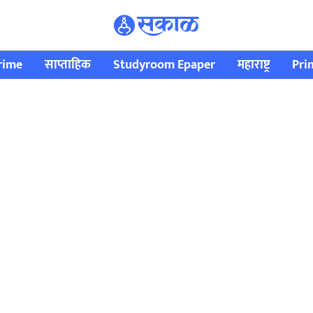
rime
साप्ताहिक
Studyroom Epaper
महाराष्ट्र
Pri