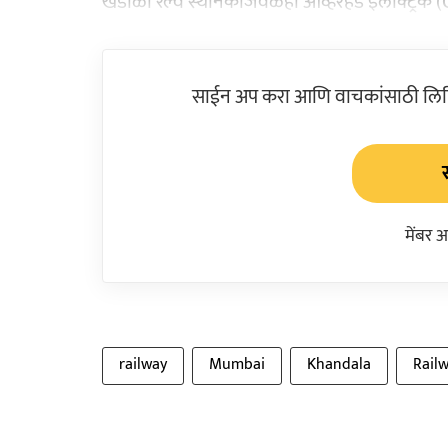
खंडाळा रेल्वे स्थानकाजवळही ओव्हरहेड इलेक्ट्र
साईन अप करा आणि वाचकांसाठी लिहिल
मेंबर 
railway
Mumbai
Khandala
Rail