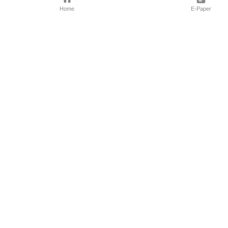
Home
E-Paper
Follow Us
Marathi News
Maharashtra N
Entertainment 
Sports News
Mumbai News