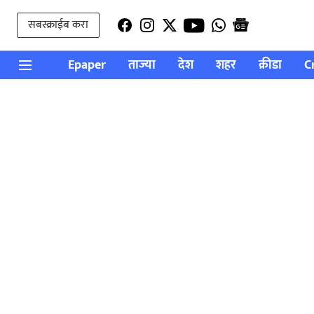
सबस्क्राईब करा
Epaper
ताज्या
देश
शहर
क्रीडा
C