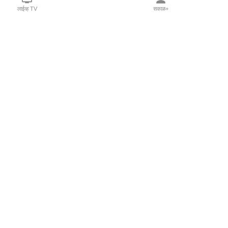
लाईव्ह TV
सकाळ+
l Programs
Print Products
Sakal Saptahik
hka
Family Doctor
 Crowdfunding
Sakal Publications
orm Pune India