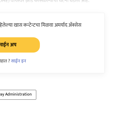
िक (OHE) वायरवर झाड कोसळल्याची घटना घडली आहे.
ेल्या खास कन्टेन्टचा मिळवा अमर्याद ॲक्सेस
साईन अप
आहात ?
साईन इन
way Administration