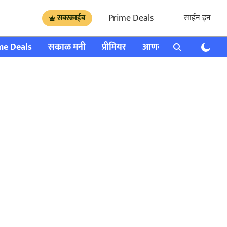
Prime Deals
साईन इन
सबस्क्राईब
me Deals
सकाळ मनी
प्रीमियर
आणखी
राशी भविष्य