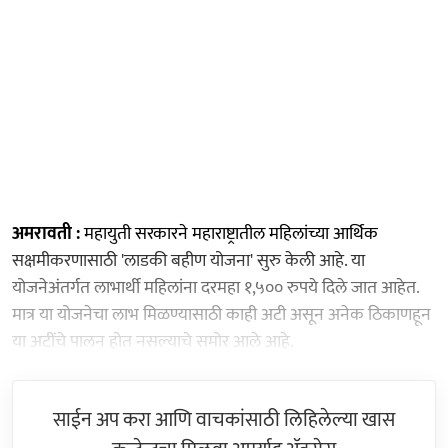
अमरावती :
महायुती सरकारने महाराष्ट्रातील महिलांच्या आर्थिक
सक्षमीकरणासाठी 'लाडकी बहीण योजना' सुरु केली आहे. या
योजनेअंतर्गत लाभार्थी महिलांना दरमहा १,५०० रुपये दिले जात आहेत.
मात्र या योजनेचा लाभ मिळण्यासाठी काही अटी असून अनेक ठिकाणहून
या अटींचे पालन होत नसल्याचे समोर आले आहे.
साईन अप करा आणि वाचकांसाठी लिहिलेल्या खास