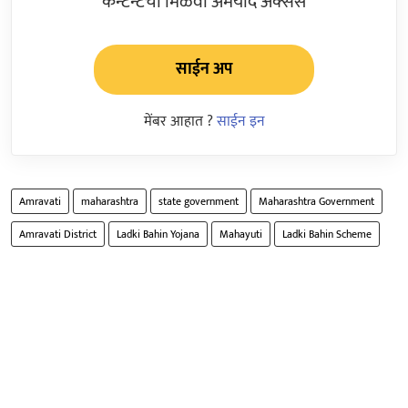
कन्टेन्टचा मिळवा अमर्याद ॲक्सेस
साईन अप
मेंबर आहात ?
साईन इन
Amravati
maharashtra
state government
Maharashtra Government
Amravati District
Ladki Bahin Yojana
Mahayuti
Ladki Bahin Scheme