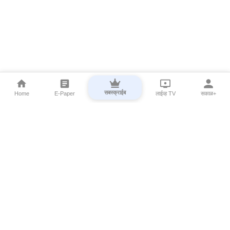
सबस्क्राईब
Home
E-Paper
लाईव्ह TV
सकाळ+
⌄
Marathi News
⌄
About Esakal