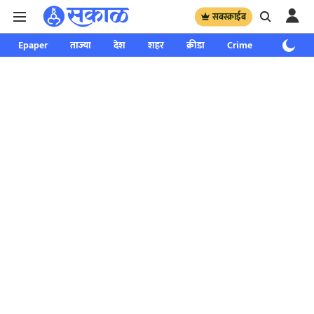
सबस्क्राईब
Epaper
ताज्या
देश
शहर
क्रीडा
Crime
साप्ताहिक