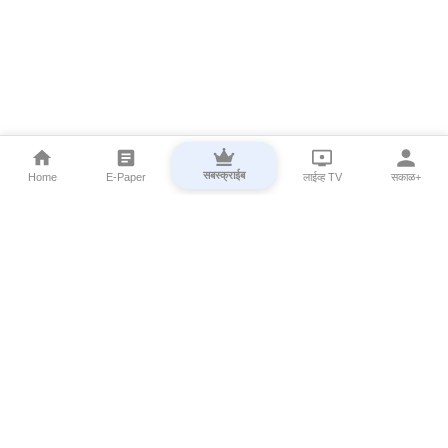
सबस्क्राईब
Home
E-Paper
लाईव्ह TV
सकाळ+
⌄
Marathi News
⌄
About Esakal