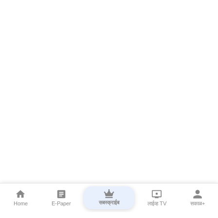
सबस्क्राईब
Home
E-Paper
लाईव्ह TV
सकाळ+