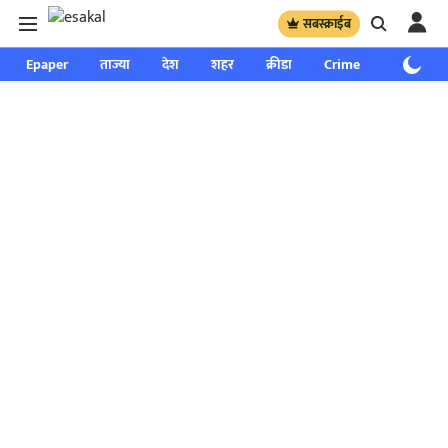
सबस्क्राईब
Epaper
ताज्या
देश
शहर
क्रीडा
Crime
साप्ताहिक