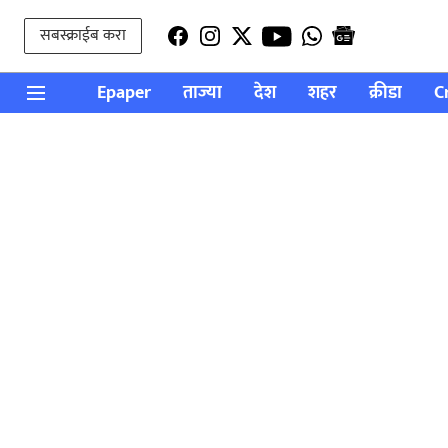
सबस्क्राईब करा
Epaper
ताज्या
देश
शहर
क्रीडा
C