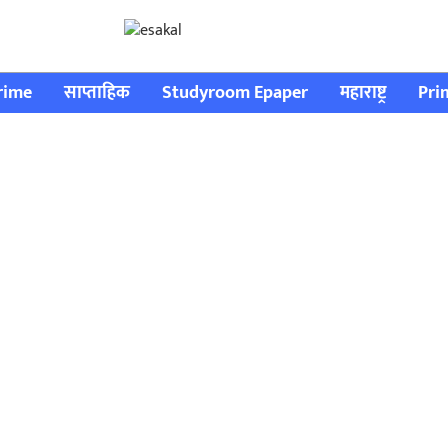
rime
साप्ताहिक
Studyroom Epaper
महाराष्ट्र
Pri