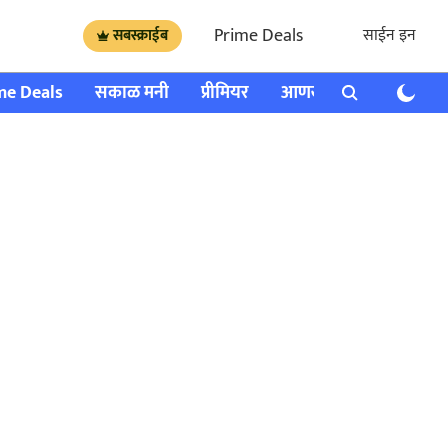
Prime Deals
साईन इन
सबस्क्राईब
me Deals
सकाळ मनी
प्रीमियर
आणखी
राशी भविष्य