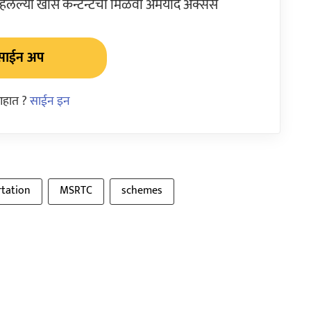
ेल्या खास कन्टेन्टचा मिळवा अमर्याद ॲक्सेस
साईन अप
आहात ?
साईन इन
tation
MSRTC
schemes