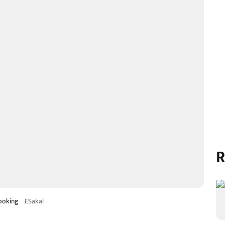
R
ooking
ESakal