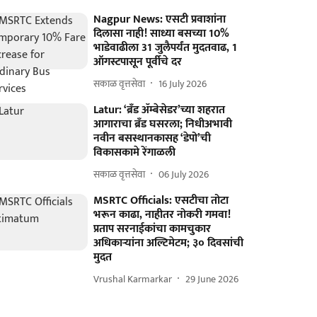
Nagpur News: एसटी प्रवाशांना
दिलासा नाही! साध्या बसच्या 10%
भाडेवाढीला 31 जुलैपर्यंत मुदतवाढ, 1
ऑगस्टपासून पूर्वीचे दर
सकाळ वृत्तसेवा
16 July 2026
Latur: ‘ब्रँड ॲम्बेसेडर’च्या शहरात
आगाराचा ब्रँड घसरला; निधीअभावी
नवीन बसस्थानकासह ‘डेपो’ची
विकासकामे रेंगाळली
सकाळ वृत्तसेवा
06 July 2026
MSRTC Officials: एसटीचा तोटा
भरून काढा, नाहीतर नोकरी गमवा!
प्रताप सरनाईकांचा कामचुकार
अधिकाऱ्यांना अल्टिमेटम; ३० दिवसांची
मुदत
Vrushal Karmarkar
29 June 2026