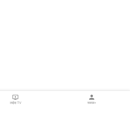
लाईव्ह TV
सकाळ+