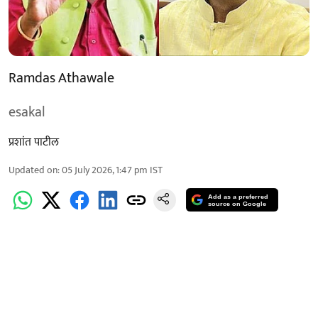
Ramdas Athawale
esakal
प्रशांत पाटील
Updated on
:
05 July 2026, 1:47 pm
IST
Add as a preferred
source on Google