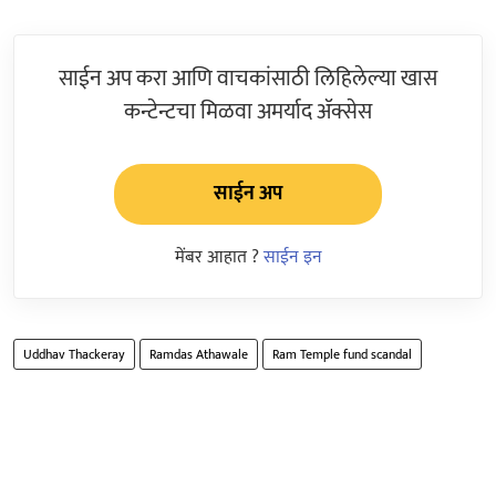
साईन अप करा आणि वाचकांसाठी लिहिलेल्या खास
कन्टेन्टचा मिळवा अमर्याद ॲक्सेस
साईन अप
मेंबर आहात ?
साईन इन
Uddhav Thackeray
Ramdas Athawale
Ram Temple fund scandal