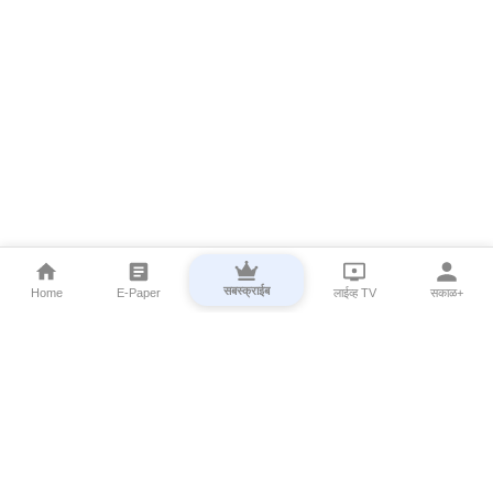
सबस्क्राईब
Home
E-Paper
लाईव्ह TV
सकाळ+