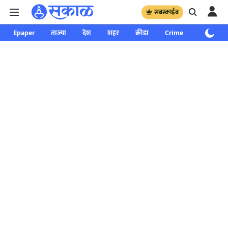
सबस्क्राईब
Epaper
ताज्या
देश
शहर
क्रीडा
Crime
साप्ताहिक