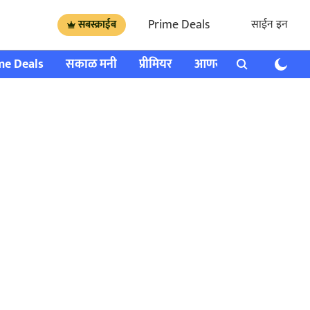
Prime Deals
साईन इन
सबस्क्राईब
me Deals
सकाळ मनी
प्रीमियर
आणखी
राशी भविष्य