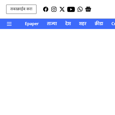
सबस्क्राईब करा
Epaper
ताज्या
देश
शहर
क्रीडा
C