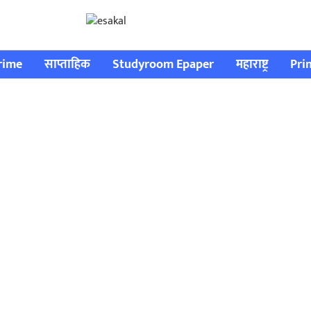
rime
साप्ताहिक
Studyroom Epaper
महाराष्ट्र
Pri