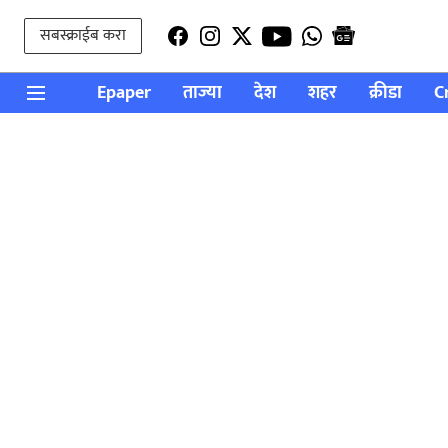
सबस्क्राईब करा
Epaper
ताज्या
देश
शहर
क्रीडा
C