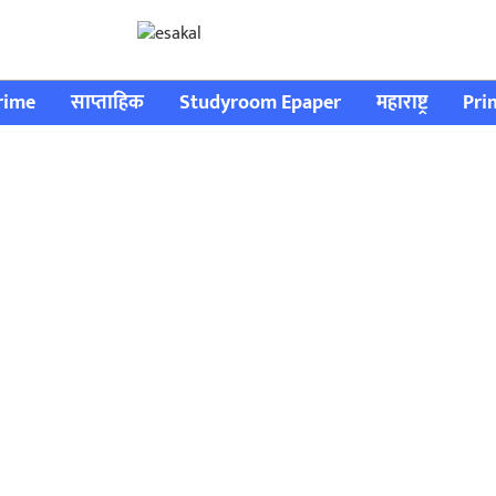
rime
साप्ताहिक
Studyroom Epaper
महाराष्ट्र
Pri