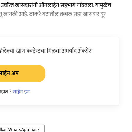
 तर उर्वरित खासदारांनी ऑनलाईन सहभाग नोंदवला. यामुळेच
रंगू लागली आहे. ठाकरे गटातील तब्बल सहा खासदार दूर
ेल्या खास कन्टेन्टचा मिळवा अमर्याद ॲक्सेस
साईन अप
आहात ?
साईन इन
lkar WhatsApp hack