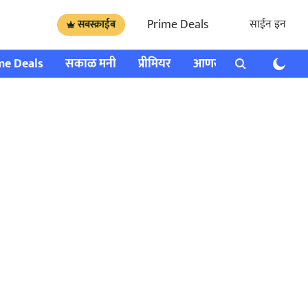
Prime Deals
साईन इन
सबस्क्राईब
me Deals
सकाळ मनी
प्रीमियर
आणखी
राशी भविष्य