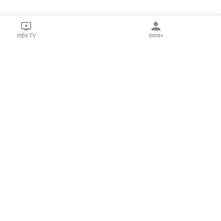
लाईव्ह TV
सकाळ+
l Programs
Print Products
Sakal Saptahik
hka
Family Doctor
 Crowdfunding
Sakal Publications