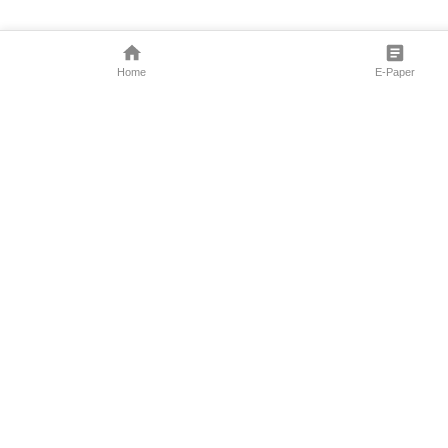
Home
E-Paper
Follow Us
Marathi News
Maharashtra N
Entertainment 
Sports News