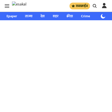
सबस्क्राईब
Epaper
ताज्या
देश
शहर
क्रीडा
Crime
साप्ताहिक