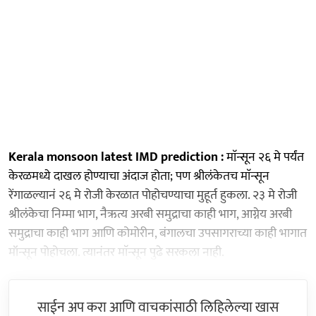
Kerala monsoon latest IMD prediction :
माॅन्सून २६ मे पर्यंत
केरळमध्ये दाखल होण्याचा अंदाज होता; पण श्रीलंकेतच माॅन्सून
रेंगाळल्यानं २६ मे रोजी केरळात पोहोचण्याचा मुहूर्त हुकला. २३ मे रोजी
श्रीलंकेचा निम्मा भाग, नैऋत्य अरबी समुद्राचा काही भाग, आग्नेय अरबी
समुद्राचा काही भाग आणि कोमोरीन, बंगालचा उपसागराच्या काही भागात
मॉन्सून पोहोचला. त्यानंतर माॅन्सून पुढे सरकला नाही.
साईन अप करा आणि वाचकांसाठी लिहिलेल्या खास