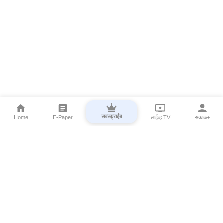
सबस्क्राईब
Home
E-Paper
लाईव्ह TV
सकाळ+
⌄
Marathi News