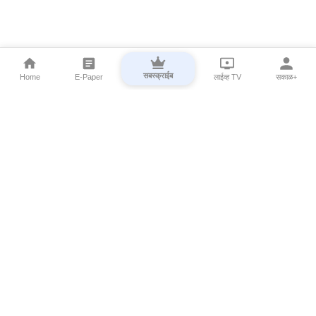
सबस्क्राईब
Home
E-Paper
लाईव्ह TV
सकाळ+
⌄
Marathi News
⌄
About Esakal
⌄
Digital Products
⌄
Sakal Programs