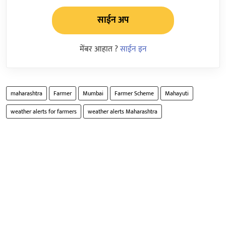
साईन अप
मेंबर आहात ?
साईन इन
maharashtra
Farmer
Mumbai
Farmer Scheme
Mahayuti
weather alerts for farmers
weather alerts Maharashtra