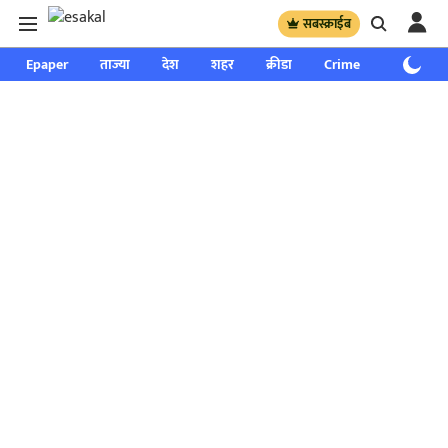
सबस्क्राईब
Epaper
ताज्या
देश
शहर
क्रीडा
Crime
साप्ताहिक