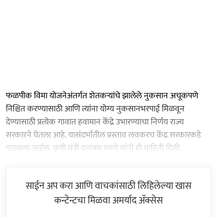
फळपीक विमा योजनेअंतर्गत शेतकऱ्यांचे झालेले नुकसान अचूकपणे
निश्चित करण्यासाठी आणि त्यांना योग्य नुकसानभरपाई मिळवून
देण्यासाठी प्रत्येक गावात हवामान केंद्रे उभारण्याचा निर्णय राज्य
सरकारने घेतला आहे. यासंदर्भातील प्रस्ताव लवकरच केंद्र सरकारकडे
पाठवला जाईल. कृषी मंत्री दत्तात्रय भरणे यांनी ही माहिती दिली.
साईन अप करा आणि वाचकांसाठी लिहिलेल्या खास
कन्टेन्टचा मिळवा अमर्याद ॲक्सेस