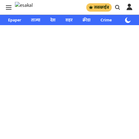
सबस्क्राईब
Epaper
ताज्या
देश
शहर
क्रीडा
Crime
साप्ताहिक