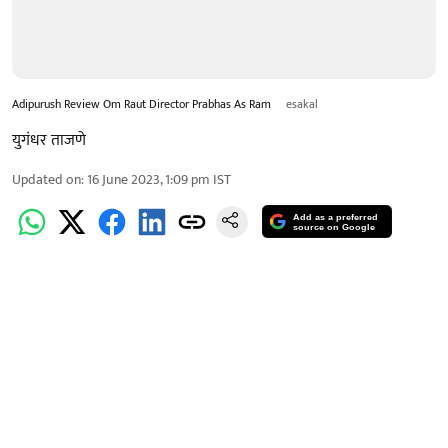
Adipurush Review Om Raut Director Prabhas As Ram
esakal
युगंधर ताजणे
Updated on
:
16 June 2023, 1:09 pm
IST
Add as a preferred
source on Google