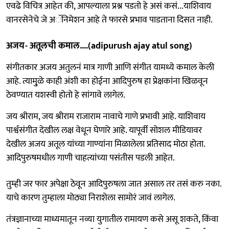
एवढे विचित्र आहेत की, आपल्याला प्रश्न पडतो हे असं कसं...याशिवाय
वानरसेनेचे जे अॅनिमेशन आहे ते फारसे प्रभाव पाडताना दिसत नाही.
अजय- अतूलची कमाल....(adipurush ajay atul song)
संगीतकार अजय अतुलनं मात्र गाणी आणि संगीत यामध्ये कमाल केली
आहे. त्यामु्ळे काही अंशी का होईना आदिपुरुष हा प्रेक्षकांना खिळवून
ठेवण्यात यशस्वी होतो हे सांगावे लागेल.
जय श्रीराम, जय श्रीराम राजाराम नावाचे गाणे प्रभावी आहे. याशिवाय
पार्श्वसंगीत देखील लक्ष वेधून घेणारे आहे. यापूर्वी सोशल मीडियावर
देखील अजय अतूल यांच्या गाण्यांना मिळालेला प्रतिसाद मोठा होता.
आदिपुरुषमधील गाणी चाहत्यांच्या पसंतीस पडली आहेत.
तुम्ही जर फार अपेक्षा ठेवून आदिपुरुषला जात असाल तर तसं करु नका.
याचे कारण तुम्हाला मोठ्या निराशेला सामोरं जावं लागेल.
तंत्रज्ञानाच्या माध्यमातून नव्या युगातील रामायण कसे असू शकते, किंवा