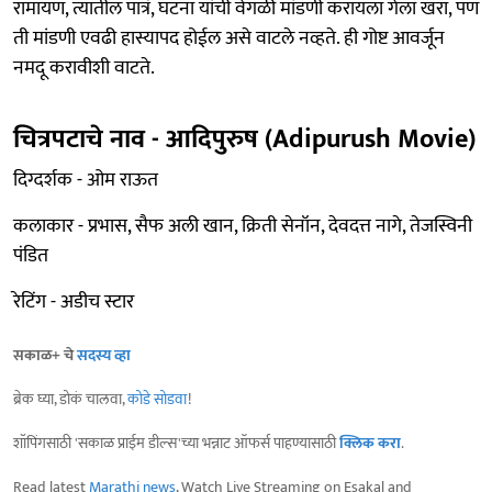
रामायण, त्यातील पात्रं, घटना यांची वेगळी मांडणी करायला गेला खरा, पण
ती मांडणी एवढी हास्यापद होईल असे वाटले नव्हते. ही गोष्ट आवर्जून
नमदू करावीशी वाटते.
चित्रपटाचे नाव - आदिपुरुष
(Adipurush Movie)
दिग्दर्शक - ओम राऊत
कलाकार - प्रभास, सैफ अली खान, क्रिती सेनॉन, देवदत्त नागे, तेजस्विनी
पंडित
रेटिंग - अडीच स्टार
सकाळ+ चे
सदस्य व्हा
ब्रेक घ्या, डोकं चालवा,
कोडे सोडवा
!
शॉपिंगसाठी 'सकाळ प्राईम डील्स'च्या भन्नाट ऑफर्स पाहण्यासाठी
क्लिक करा
.
Read latest
Marathi news
, Watch Live Streaming on Esakal and