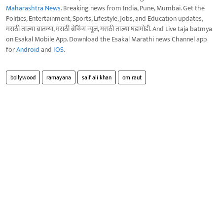
Maharashtra News
. Breaking news from India, Pune, Mumbai. Get the
Politics, Entertainment, Sports, Lifestyle, Jobs, and Education updates,
मराठी ताज्या बातम्या, मराठी ब्रेकिंग न्यूज, मराठी ताज्या घडामोडी. And Live taja batmya
on Esakal Mobile App. Download the Esakal Marathi news Channel app
for
Android
and
IOS
.
bollywood
ramayana
saif ali khan
om raut