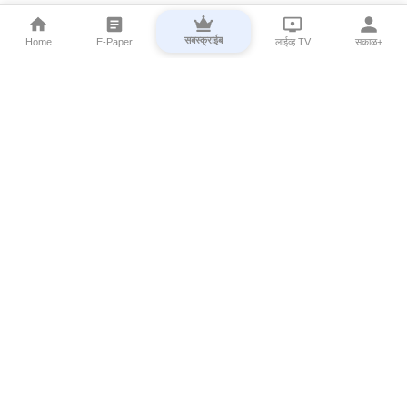
सबस्क्राईब
Home
E-Paper
लाईव्ह TV
सकाळ+
⌄
Marathi News
⌄
About Esakal
⌄
Digital Products
⌄
Sakal Programs
⌄
Print Products