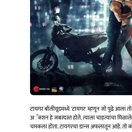
टायगर बॉलीवूडमध्ये 'टायगर' म्हणून जो पुढे आला तो त्य
अॅक्शन हे जबरदस्त होते. त्याला चाहत्यांचा मिळाले
चमकला होता. टायगरचा डान्स अफलातून आहे. तो कोण