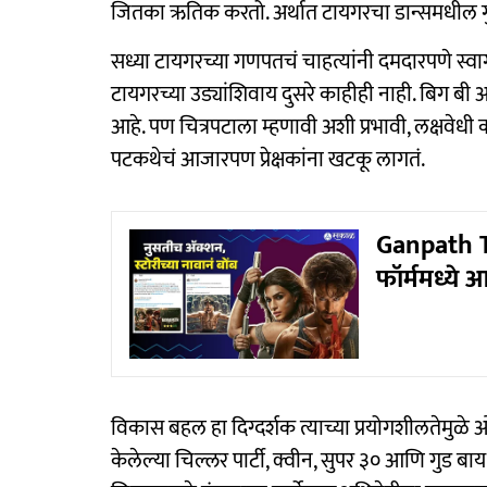
जितका ऋतिक करतो. अर्थात टायगरचा डान्समधील गु
सध्या टायगरच्या गणपतचं चाहत्यांनी दमदारपणे स्वा
टायगरच्या उड्यांशिवाय दुसरे काहीही नाही. बिग बी
आहे. पण चित्रपटाला म्हणावी अशी प्रभावी, लक्षव
पटकथेचं आजारपण प्रेक्षकांना खटकू लागतं.
Ganpath T
फॉर्ममध्ये 
विकास बहल हा दिग्दर्शक त्याच्या प्रयोगशीलतेमुळे ओळ
केलेल्या चिल्लर पार्टी, क्वीन, सुपर ३० आणि गुड बाय स