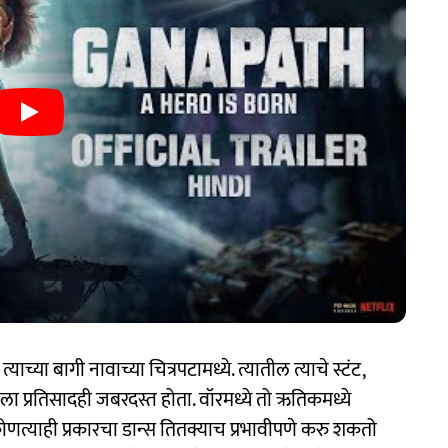
ाच्या बागी नावाच्या चित्रपटामध्ये. त्यातील त्याचे स्टंट,
ला प्रतिसादही जबरदस्त होता. वॉरमध्ये तो ऋतिकमध्ये
त्याही प्रकारचा डान्स तितक्याच प्रभावीपणे करु शकतो