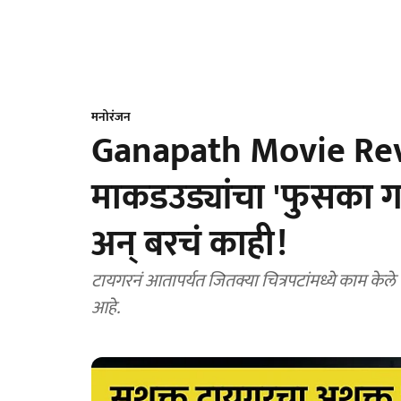
मनोरंजन
Ganapath Movie Revi
माकडउड्यांचा 'फुसका
अन् बरचं काही!
टायगरनं आतापर्यत जितक्या चित्रपटांमध्ये काम केले 
आहे.