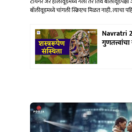
टायगर जर हॉलीवूडमध्ये गेला तर तिथे बॉलीवूडपेक्षा 
बॉलीवूडमध्ये चांगली स्क्रिप्टच मिळत नाही. त्याचा प
Navratri 20
गुणतत्त्वां