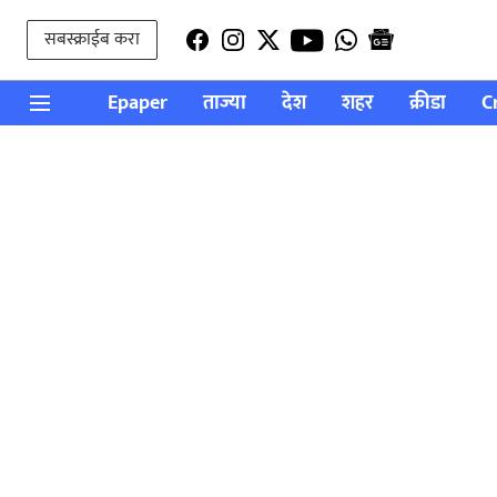
सबस्क्राईब करा
Epaper
ताज्या
देश
शहर
क्रीडा
C