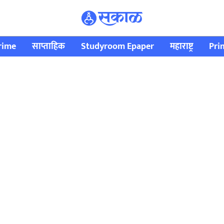
rime
साप्ताहिक
Studyroom Epaper
महाराष्ट्र
Pri