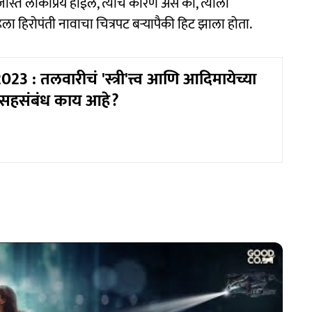
जास्त लोकप्रिय होईल, त्याचे कारण असे की, त्याला
हिला हिरोपंती नावाचा चित्रपट बऱ्यापैकी हिट झाला होता.
23 : तलवारीचं 'स्त्री'त्त्व आणि आदिमायेच्या
चा सहसंबंध काय आहे?