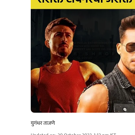
युगंधर ताजणे