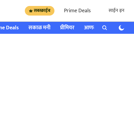
Prime Deals
साईन इन
सबस्क्राईब
me Deals
सकाळ मनी
प्रीमियर
आणखी
राशी भविष्य