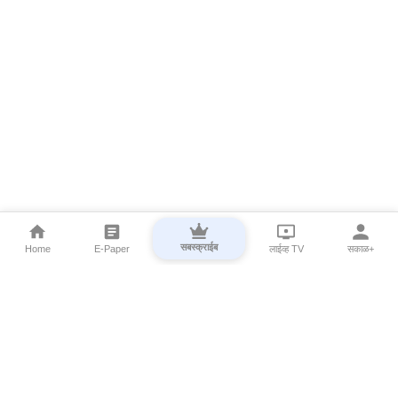
सबस्क्राईब
Home
E-Paper
लाईव्ह TV
सकाळ+