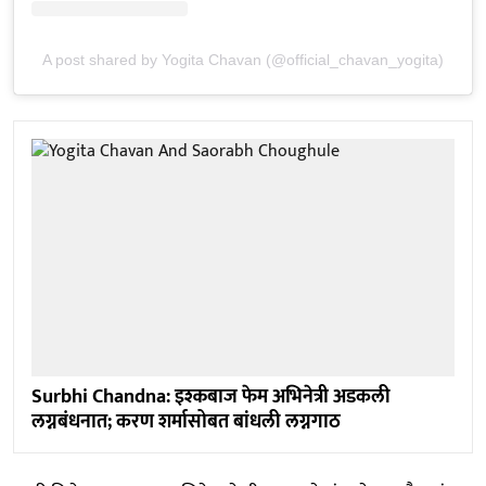
A post shared by Yogita Chavan (@official_chavan_yogita)
Surbhi Chandna: इश्कबाज फेम अभिनेत्री अडकली
लग्नबंधनात; करण शर्मासोबत बांधली लग्नगाठ