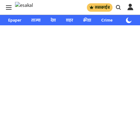
सबस्क्राईब
Epaper
ताज्या
देश
शहर
क्रीडा
Crime
साप्ताहिक