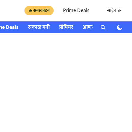
Prime Deals
साईन इन
सबस्क्राईब
me Deals
सकाळ मनी
प्रीमियर
आणखी
राशी भविष्य