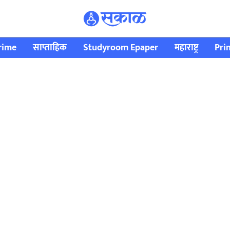
rime
साप्ताहिक
Studyroom Epaper
महाराष्ट्र
Pri