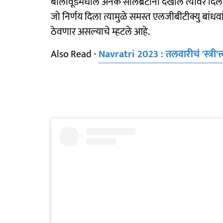
बॉलीवूडमधील अनेक सेलिब्रेटींनी देखील त्यावर दिलेल्
जो निर्णय दिला त्यामुळे समस्त एलजीबीटीक्यु बां
ठेवणार असल्याचे म्हटले आहे.
Also Read -
Navratri 2023 : तलवारीचं 'स्त्री'त