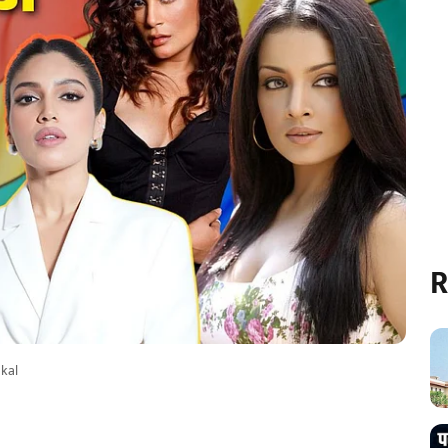
R
kal