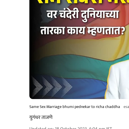
Same Sex Marriage bhumi pednekar to richa chaddha
esa
युगंधर ताजणे