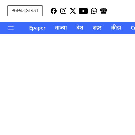
सबस्क्राईब करा
Epaper
ताज्या
देश
शहर
क्रीडा
C