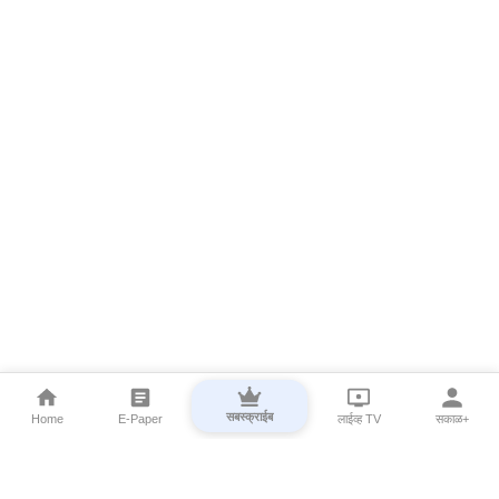
सबस्क्राईब
Home
E-Paper
लाईव्ह TV
सकाळ+