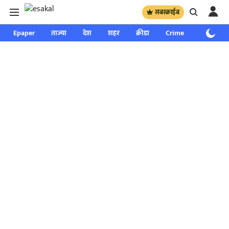
सबस्क्राईब
Epaper
ताज्या
देश
शहर
क्रीडा
Crime
साप्ताहिक