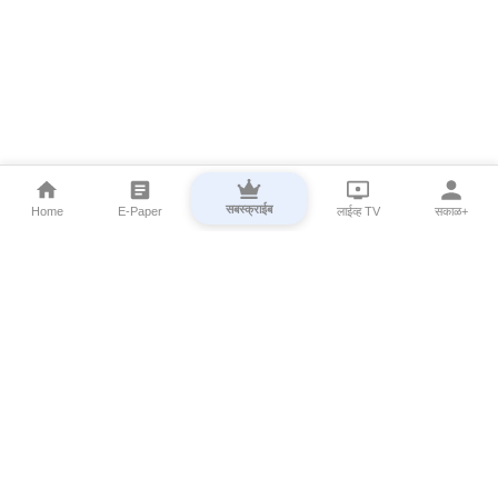
सबस्क्राईब
Home
E-Paper
लाईव्ह TV
सकाळ+
⌄
Marathi News
⌄
About Esakal