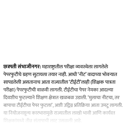
छत्रपती संभाजीनगर:
महाराष्ट्रातील परीक्षा व्यवस्थेला लागलेले
पेपरफुटीचे ग्रहण सुटायला तयार नाही. आधी ‘नीट’ वादाच्या भोवऱ्यात
सापडलेली असतानाच आता राज्यातील ‘टीईटी’लाही (शिक्षक पात्रता
परीक्षा) पेपरफुटीची वाळवी लागली. टीईटीचा पेपर नेमका आदल्या
दिवशीच फुटल्याने शिक्षण क्षेत्रात खळबळ उडाली. ‘मुलाचा नीटचा, तर
बापाचा टीईटीचा पेपर फुटला’, अशी उद्विग्न प्रतिक्रिया आता उमटू लागली.
या नियोजनशून्य कारभारामुळे राज्यातील लाखो भावी आणि कार्यरत
शिक्षकांमध्ये तीव्र संतापाची लाट उसळली आहे.