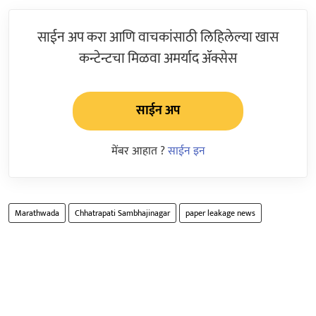
साईन अप करा आणि वाचकांसाठी लिहिलेल्या खास
कन्टेन्टचा मिळवा अमर्याद ॲक्सेस
साईन अप
मेंबर आहात ?
साईन इन
Marathwada
Chhatrapati Sambhajinagar
paper leakage news