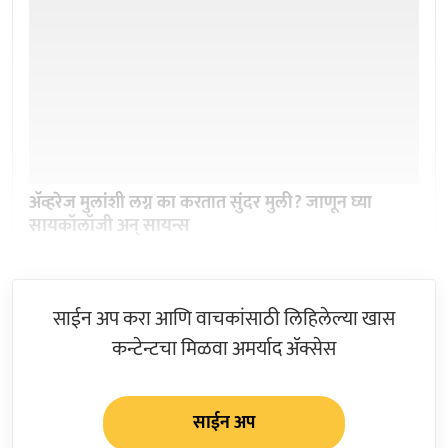
अ‍ॅव्हरेज मुलांशी लग्न का करतात सुंदर मुली? जाणून घ्या
सायकॉलॉजी अन् सायन्स
साईन अप करा आणि वाचकांसाठी लिहिलेल्या खास
कन्टेन्टचा मिळवा अमर्याद ॲक्सेस
साईन अप