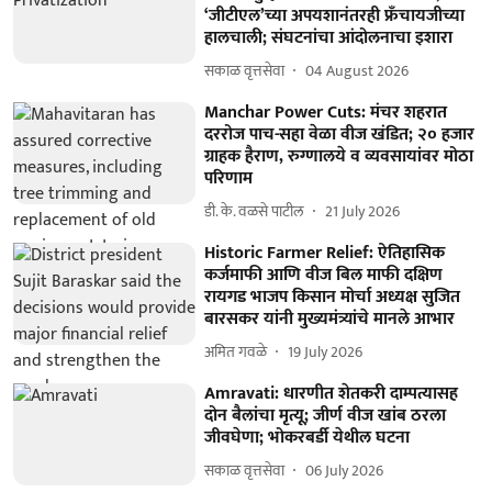
‘जीटीएल’च्या अपयशानंतरही फ्रँचायजीच्या
हालचाली; संघटनांचा आंदोलनाचा इशारा
सकाळ वृत्तसेवा
04 August 2026
Manchar Power Cuts: मंचर शहरात
दररोज पाच-सहा वेळा वीज खंडित; २० हजार
ग्राहक हैराण, रुग्णालये व व्यवसायांवर मोठा
परिणाम
डी. के. वळसे पाटील
21 July 2026
Historic Farmer Relief: ऐतिहासिक
कर्जमाफी आणि वीज बिल माफी दक्षिण
रायगड भाजप किसान मोर्चा अध्यक्ष सुजित
बारसकर यांनी मुख्यमंत्र्यांचे मानले आभार
अमित गवळे
19 July 2026
Amravati: धारणीत शेतकरी दाम्पत्यासह
दोन बैलांचा मृत्यू; जीर्ण वीज खांब ठरला
जीवघेणा; भोकरबर्डी येथील घटना
सकाळ वृत्तसेवा
06 July 2026