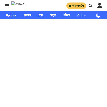
सबस्क्राईब
Epaper
ताज्या
देश
शहर
क्रीडा
Crime
साप्ताहिक