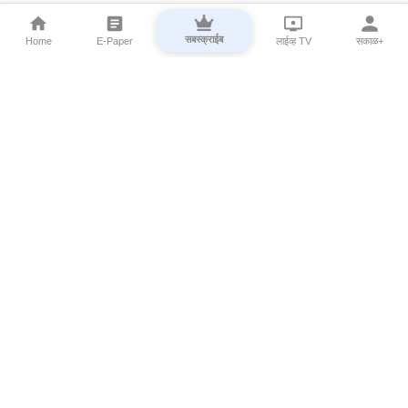
सबस्क्राईब
Home
E-Paper
लाईव्ह TV
सकाळ+
⌄
Marathi News
⌄
About Esakal
⌄
Digital Products
⌄
Sakal Programs
⌄
Print Products