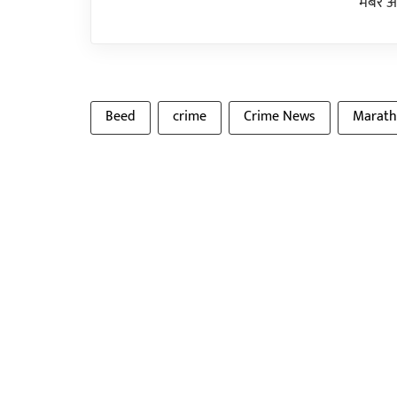
मेंबर 
Beed
crime
Crime News
Marat