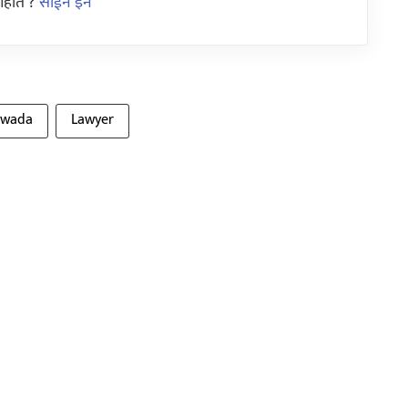
आहात ?
साईन इन
hwada
Lawyer