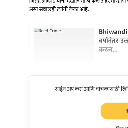
जितेंद्र आव्हाड यांनी देखील भाष्य केलं आहे. मा
असा सवालही त्यांनी केला आहे.
Bhiwandi C
वर्षांनंतर उ
करुन...
साईन अप करा आणि वाचकांसाठी लिहिल