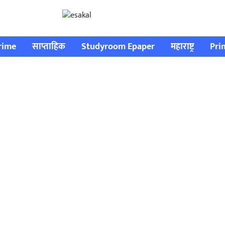
rime
साप्ताहिक
Studyroom Epaper
महाराष्ट्र
Pri