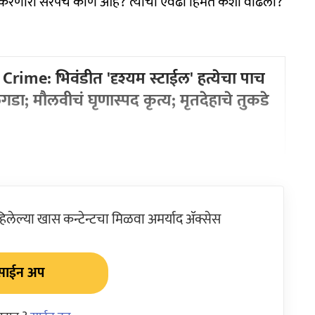
रहाण करणारा सरपंच कोण आहे? त्याची एवढी हिंमत कशी वाढली?
rime: भिवंडीत 'दृश्यम स्टाईल' हत्येचा पाच
लगडा; मौलवीचं घृणास्पद कृत्य; मृतदेहाचे तुकडे
ेल्या खास कन्टेन्टचा मिळवा अमर्याद ॲक्सेस
साईन अप