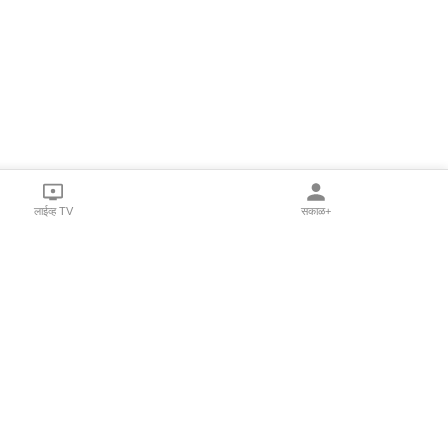
लाईव्ह TV
सकाळ+