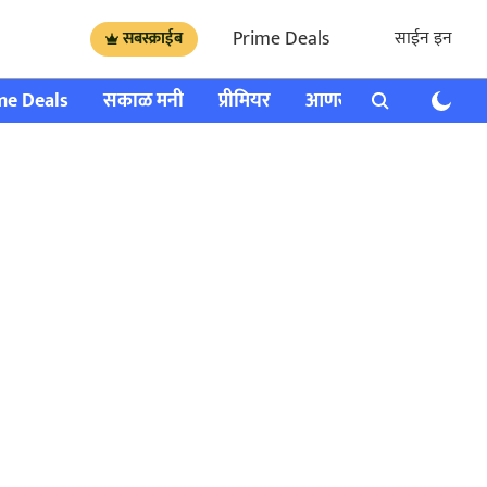
Prime Deals
साईन इन
सबस्क्राईब
me Deals
सकाळ मनी
प्रीमियर
आणखी
राशी भविष्य