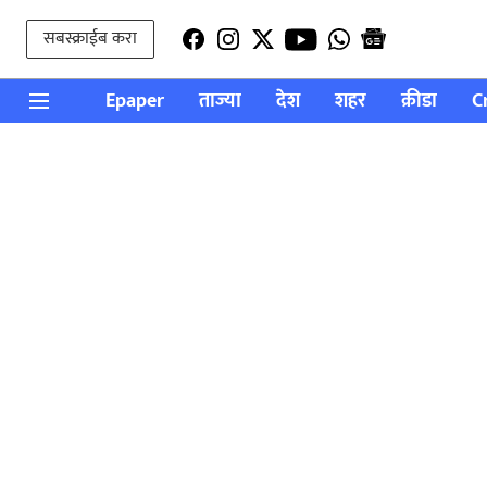
सबस्क्राईब करा
Epaper
ताज्या
देश
शहर
क्रीडा
C