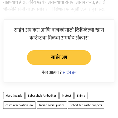
तोडण्याचे हे राजकीय षडयंत्र असल्याचा संतप्त आरोप करत, हजारो
भीमसैनिकांनी या उपवर्गीकरणाविरोधात एकमुखी एल्गार पुकारला.
साईन अप करा आणि वाचकांसाठी लिहिलेल्या खास
कन्टेन्टचा मिळवा अमर्याद ॲक्सेस
साईन अप
मेंबर आहात ?
साईन इन
Marathwada
Babasaheb Ambedkar
Protest
Bhima
caste reservation law
Indian social justice
scheduled caste projects