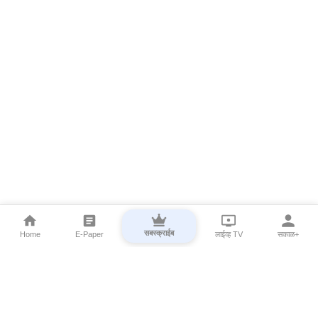
सबस्क्राईब
Home
E-Paper
लाईव्ह TV
सकाळ+