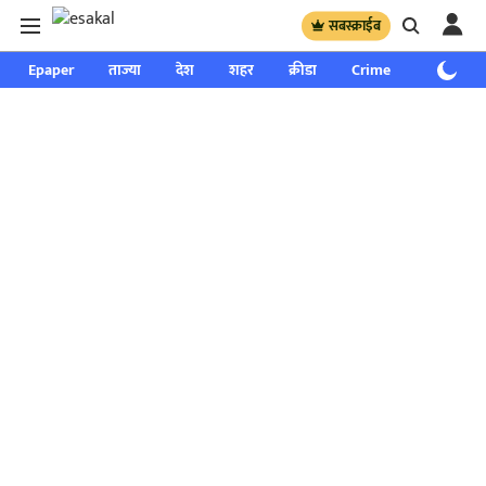
सबस्क्राईब
Epaper
ताज्या
देश
शहर
क्रीडा
Crime
साप्ताहिक