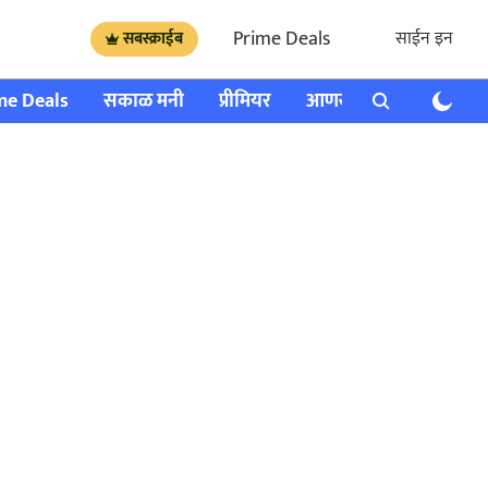
Prime Deals
साईन इन
सबस्क्राईब
me Deals
सकाळ मनी
प्रीमियर
आणखी
राशी भविष्य