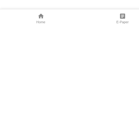
Home
E-Paper
Follow Us
Marathi News
Maharashtra N
Entertainment 