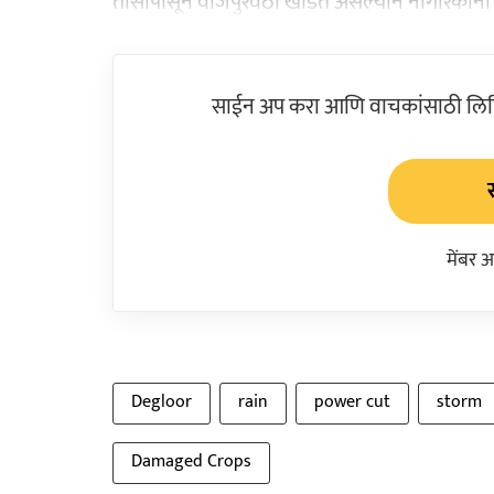
तासांपासून वीजपुरवठा खंडित असल्याने नागरिकां
साईन अप करा आणि वाचकांसाठी लिहिल
मेंबर 
Degloor
rain
power cut
storm
Damaged Crops