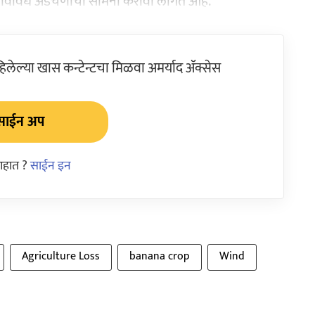
ना विविध अडचणींचा सामना करावा लागत आहे.
ेल्या खास कन्टेन्टचा मिळवा अमर्याद ॲक्सेस
साईन अप
आहात ?
साईन इन
Agriculture Loss
banana crop
Wind