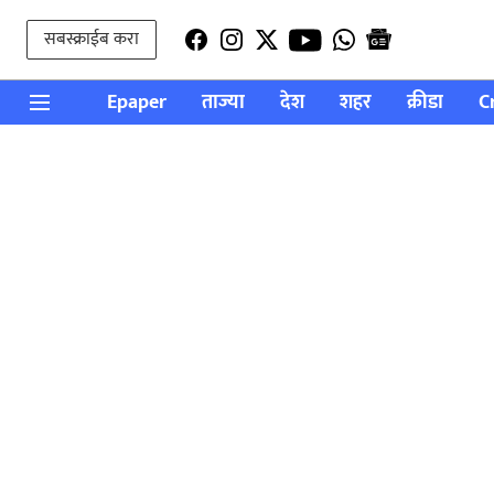
सबस्क्राईब करा
Epaper
ताज्या
देश
शहर
क्रीडा
C