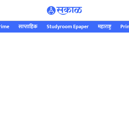
rime
साप्ताहिक
Studyroom Epaper
महाराष्ट्र
Pri