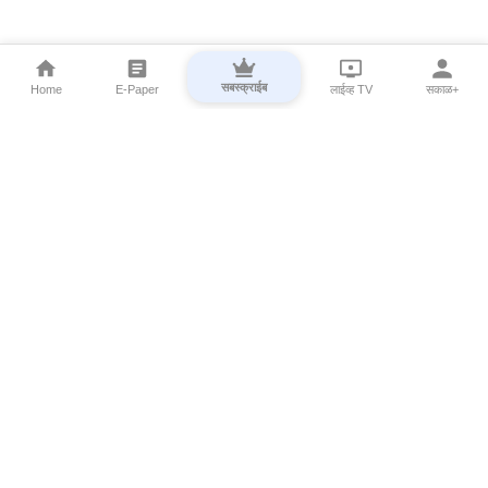
सबस्क्राईब
Home
E-Paper
लाईव्ह TV
सकाळ+
⌄
Marathi News
⌄
About Esakal
⌄
Digital Products
⌄
Sakal Programs