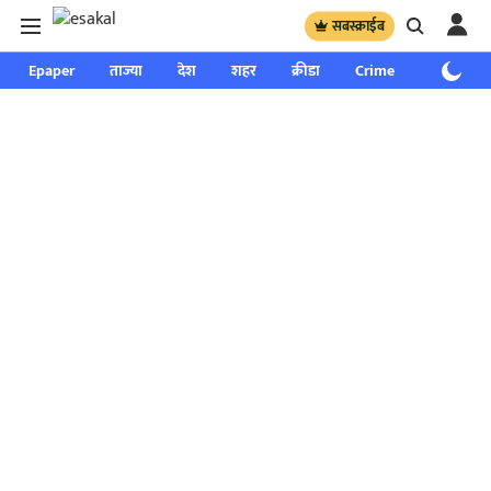
सबस्क्राईब
Epaper
ताज्या
देश
शहर
क्रीडा
Crime
साप्ताहिक