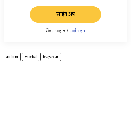
साईन अप
मेंबर आहात ?
साईन इन
accident
Mumbai
bhayandar