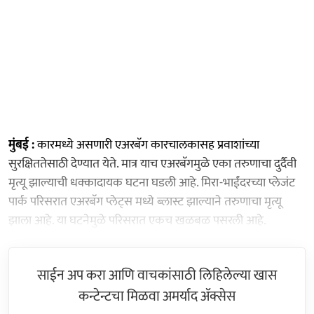
मुंबई :
कारमध्ये असणारी एअरबॅग कारचालकासह प्रवाशांच्या
सुरक्षिततेसाठी देण्यात येते. मात्र याच एअरबॅगमुळे एका तरुणाचा दुर्दैवी
मृत्यू झाल्याची धक्कादायक घटना घडली आहे. मिरा-भाईंदरच्या प्लेजंट
पार्क परिसरात एअरबॅग प्लेट्स मध्ये ब्लास्ट झाल्याने तरुणाचा मृत्यू
झाला आहे. या घटनेमुळे परिसरात एकच खळबळ पसरली आहे.
साईन अप करा आणि वाचकांसाठी लिहिलेल्या खास
कन्टेन्टचा मिळवा अमर्याद ॲक्सेस