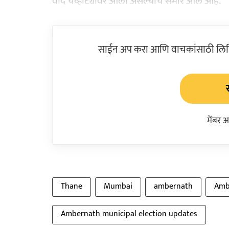
वाद चव्हाट्यावर आला असल्याचे समोर आले आहे.
साईन अप करा आणि वाचकांसाठी लिहिल
मेंबर 
Thane
Mumbai
ambernath
Amb
Ambernath municipal election updates