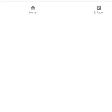
Home
E-Paper
Follow Us
Marathi News
Maharashtra N
Entertainment 
Sports News