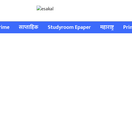
rime
साप्ताहिक
Studyroom Epaper
महाराष्ट्र
Pri