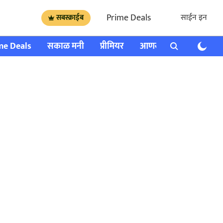
Prime Deals
साईन इन
सबस्क्राईब
me Deals
सकाळ मनी
प्रीमियर
आणखी
राशी भविष्य