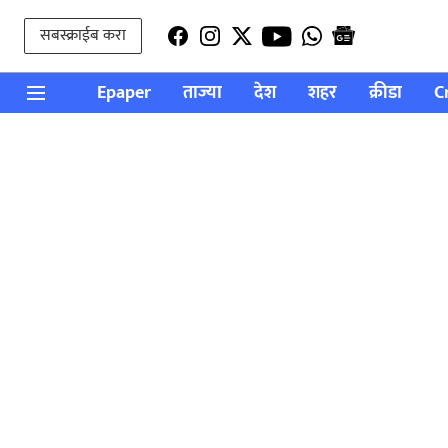
सबस्क्राईब करा
Epaper
ताज्या
देश
शहर
क्रीडा
C