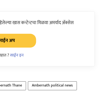
ेल्या खास कन्टेन्टचा मिळवा अमर्याद ॲक्सेस
साईन अप
आहात ?
साईन इन
ernath Thane
Ambernath political news