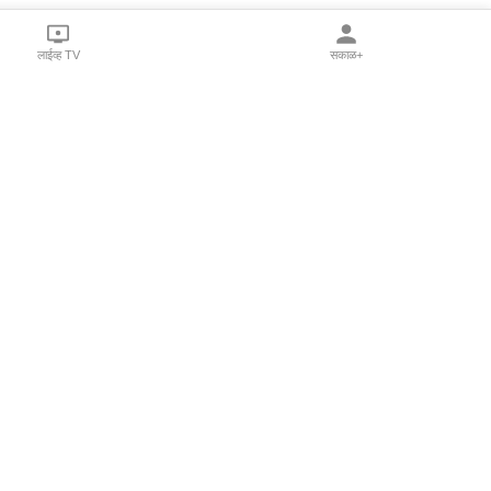
लाईव्ह TV
सकाळ+
l Programs
Print Products
Sakal Saptahik
hka
Family Doctor
 Crowdfunding
Sakal Publications
orm Pune India