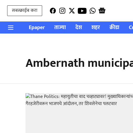
सबस्क्राईब करा
Epaper
ताज्या
देश
शहर
क्रीडा
C
Ambernath municipal