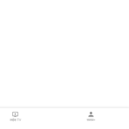
लाईव्ह TV
सकाळ+