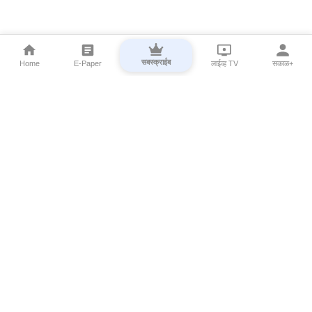
सबस्क्राईब
Home
E-Paper
लाईव्ह TV
सकाळ+
⌄
Marathi News
⌄
About Esakal
⌄
Digital Products
⌄
Sakal Programs