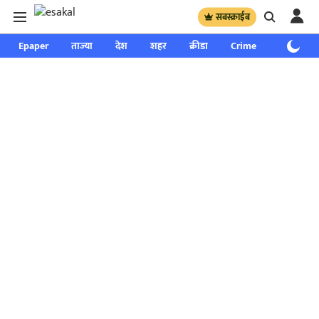
सबस्क्राईब
Epaper
ताज्या
देश
शहर
क्रीडा
Crime
साप्ताहिक