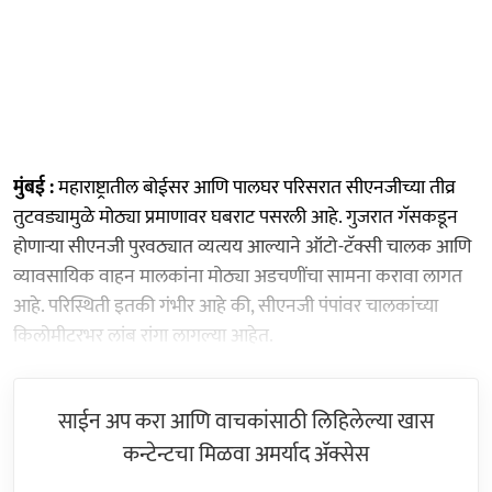
मुंबई :
महाराष्ट्रातील बोईसर आणि पालघर परिसरात सीएनजीच्या तीव्र
तुटवड्यामुळे मोठ्या प्रमाणावर घबराट पसरली आहे. गुजरात गॅसकडून
होणाऱ्या सीएनजी पुरवठ्यात व्यत्यय आल्याने ऑटो-टॅक्सी चालक आणि
व्यावसायिक वाहन मालकांना मोठ्या अडचणींचा सामना करावा लागत
आहे. परिस्थिती इतकी गंभीर आहे की, सीएनजी पंपांवर चालकांच्या
किलोमीटरभर लांब रांगा लागल्या आहेत.
साईन अप करा आणि वाचकांसाठी लिहिलेल्या खास
कन्टेन्टचा मिळवा अमर्याद ॲक्सेस