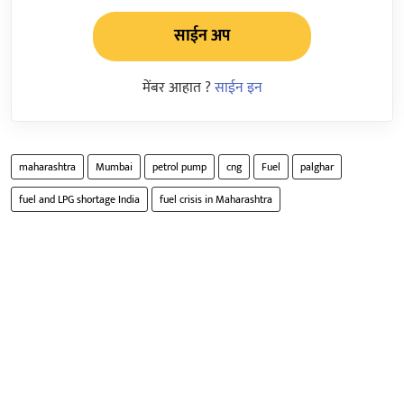
साईन अप
मेंबर आहात ?
साईन इन
maharashtra
Mumbai
petrol pump
cng
Fuel
palghar
fuel and LPG shortage India
fuel crisis in Maharashtra