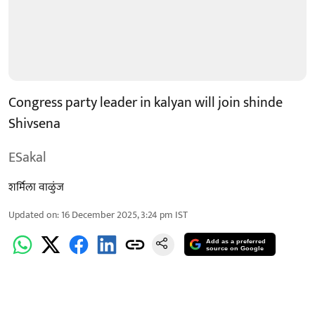
Congress party leader in kalyan will join shinde
Shivsena
ESakal
शर्मिला वाळुंज
Updated on
:
16 December 2025, 3:24 pm
IST
Add as a preferred
source on Google