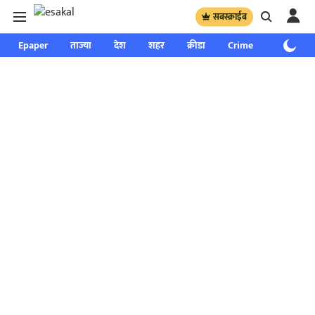
सबस्क्राईब
Epaper
ताज्या
देश
शहर
क्रीडा
Crime
साप्ताहिक