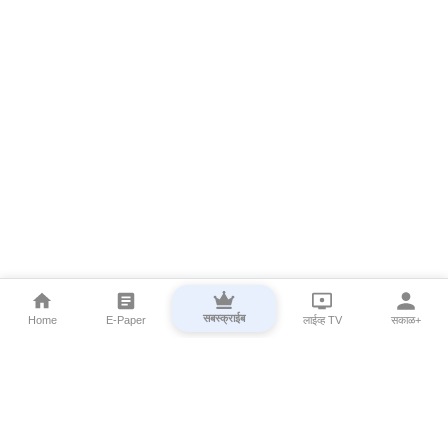
सबस्क्राईब
Home
E-Paper
लाईव्ह TV
सकाळ+