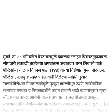
मुंबई, ता. ८ : अनियंत्रित बेस्ट बसमुळे दादरच्या प्लाझा चित्रपटगृहाजवळ
सोमवारी सकाळी घडलेल्या अपघातास जबाबदार धरत शिवाजी पार्क
पोलिसांनी चालक विकास पाडावे (४३) याच्या विरोधात गुन्हा नोंदवला.
पोलिस उपआयुक्त महेंद्र पंडित यांनी दिलेल्या माहितीनुसार
'पाडावेविरोधात निष्काळजीमुळे मृत्यूस कारणीभूत ठरणे, सार्वजनिक
रस्त्यावर भरधाव व निष्काळजीने वाहन हाकणे आदी कलमानुसार गुन्हा
नोंदवण्यात आला. आरोपी चालक अपघातात जखमी झाला असून,
त्याच्यावर शीव येथील लोकमान्य टिळक रुग्णालयात उपचार सुरू आहेत.
Dadar BEST Accident: Probe Begins After Driver's Claim