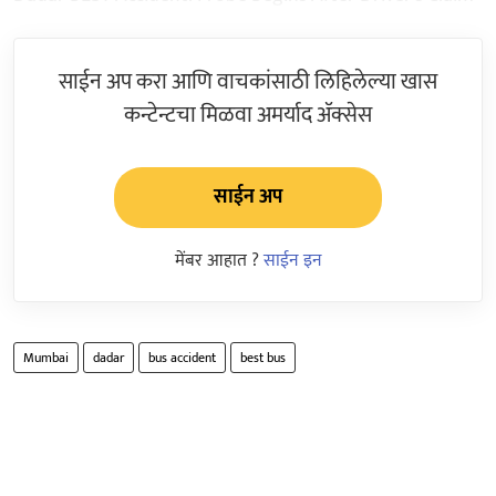
साईन अप करा आणि वाचकांसाठी लिहिलेल्या खास
कन्टेन्टचा मिळवा अमर्याद ॲक्सेस
साईन अप
मेंबर आहात ?
साईन इन
Mumbai
dadar
bus accident
best bus