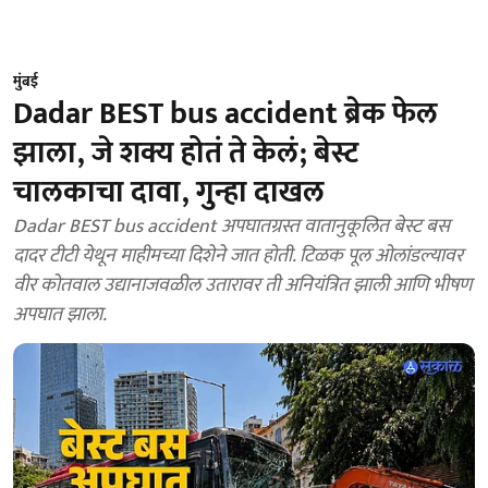
मुंबई
Dadar BEST bus accident ब्रेक फेल
झाला, जे शक्य होतं ते केलं; बेस्ट
चालकाचा दावा, गुन्हा दाखल
Dadar BEST bus accident अपघातग्रस्त वातानुकूलित बेस्ट बस
दादर टीटी येथून माहीमच्या दिशेने जात होती. टिळक पूल ओलांडल्यावर
वीर कोतवाल उद्यानाजवळील उतारावर ती अनियंत्रित झाली आणि भीषण
अपघात झाला.