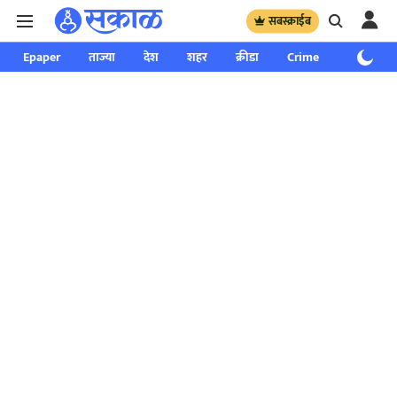
सबस्क्राईब
Epaper
ताज्या
देश
शहर
क्रीडा
Crime
साप्ताहिक