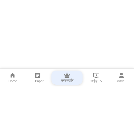
सबस्क्राईब
Home
E-Paper
लाईव्ह TV
सकाळ+