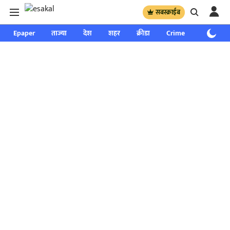
सबस्क्राईब
Epaper
ताज्या
देश
शहर
क्रीडा
Crime
साप्ताहिक