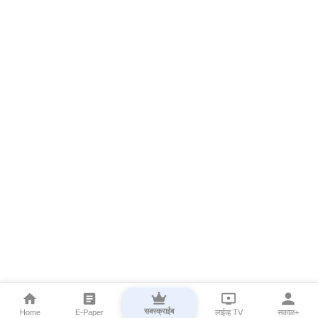
सबस्क्राईब
Home
E-Paper
लाईव्ह TV
सकाळ+