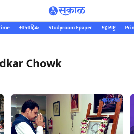
rime
साप्ताहिक
Studyroom Epaper
महाराष्ट्र
Pri
edkar Chowk