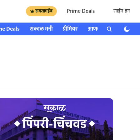
Prime Deals
साईन इन
सबस्क्राईब
me Deals
सकाळ मनी
प्रीमियर
आणखी
राशी भविष्य