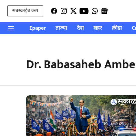
सबस्क्राईब करा
Epaper
ताज्या
देश
शहर
क्रीडा
C
Dr. Babasaheb Amb