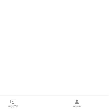
लाईव्ह TV
सकाळ+