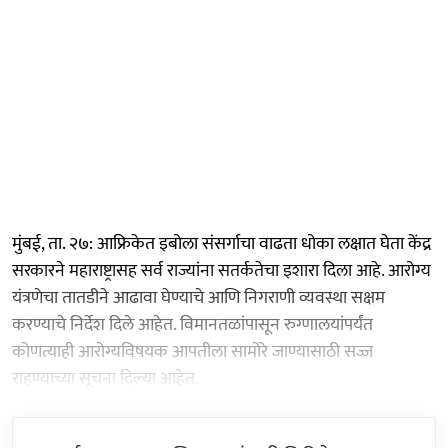
मुंबई, ता. २७: आफ्रिकेत इबोला संसर्गाचा वाढता धोका लक्षात घेता केंद्र
सरकारने महाराष्ट्रासह सर्व राज्यांना सतर्कतेचा इशारा दिला आहे. आरोग्य
यंत्रणेचा तातडीने आढावा घेण्याचे आणि निगराणी व्यवस्था सक्षम
करण्याचे निर्देश दिले आहेत. विमानतळांपासून रुग्णालयांपर्यंत
कोणत्याही आरोग्यविषयक आपतीला सामोरे जाण्यासाठी सज्ज
राहण्याच्या सूचना दिल्या आहेत.