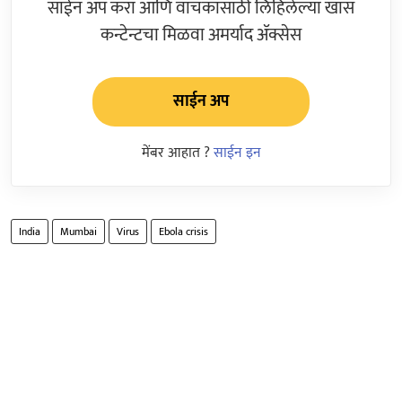
साईन अप करा आणि वाचकांसाठी लिहिलेल्या खास
कन्टेन्टचा मिळवा अमर्याद ॲक्सेस
साईन अप
मेंबर आहात ?
साईन इन
India
Mumbai
Virus
Ebola crisis