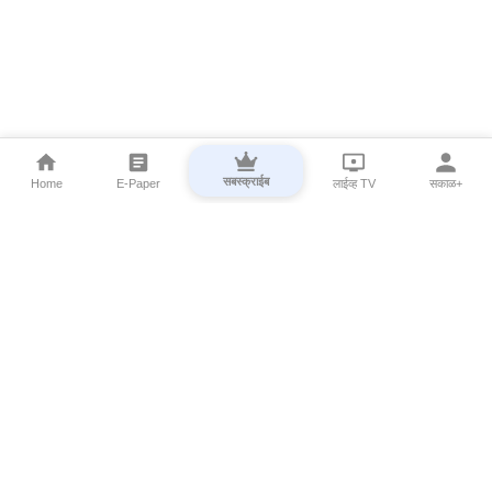
सबस्क्राईब
Home
E-Paper
लाईव्ह TV
सकाळ+
⌄
Marathi News
⌄
About Esakal