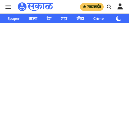
सबस्क्राईब
Epaper
ताज्या
देश
शहर
क्रीडा
Crime
साप्ताहिक