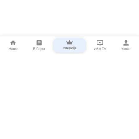
सबस्क्राईब
Home
E-Paper
लाईव्ह TV
सकाळ+
⌄
Marathi News
⌄
About Esakal