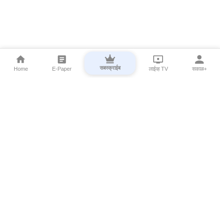
सबस्क्राईब
Home
E-Paper
लाईव्ह TV
सकाळ+
⌄
Marathi News
⌄
About Esakal
⌄
Digital Products