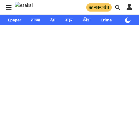
सबस्क्राईब
Epaper
ताज्या
देश
शहर
क्रीडा
Crime
साप्ताहिक