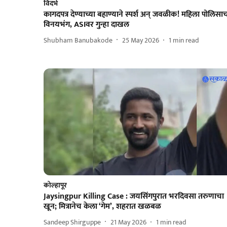
विदर्भ
कागदपत्र देण्याच्या बहाण्याने स्पर्श अन् जवळीक! महिला पोलिसा
विनयभंग, ASIवर गुन्हा दाखल
Shubham Banubakode
25 May 2026
1
min read
कोल्हापूर
Jaysingpur Killing Case : जयसिंगपुरात भरदिवसा तरुणाचा
खून; मित्रानेच केला ‘गेम’, शहरात खळबळ
Sandeep Shirguppe
21 May 2026
1
min read