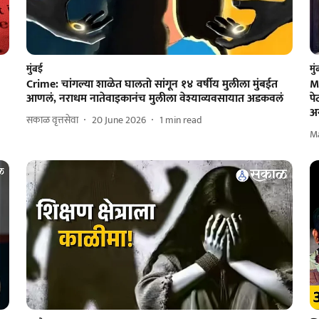
मुंबई
मु
Crime: चांगल्या शाळेत घालतो सांगून १४ वर्षीय मुलीला मुंबईत
M
आणलं, नराधम नातेवाइकानंच मुलीला वेश्याव्यवसायात अडकवलं
प
अ
सकाळ वृत्तसेवा
20 June 2026
1
min read
M