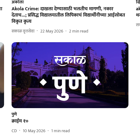
अकोला
व्
चा
Akola Crime: दाखला देण्यासाठी भलतीच मागणी, नकार
a
देताच...; प्रसिद्ध विद्यालयातील लिपिकाचं विद्यार्थीनीच्या आईसोबत
थर
विकृत कृत्य
स
सकाळ वृत्तसेवा
22 May 2026
2
min read
पुणे
क्राईम १०
CD
10 May 2026
1
min read