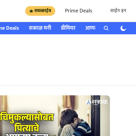
Prime Deals
साईन इन
सबस्क्राईब
me Deals
सकाळ मनी
प्रीमियर
आणखी
राशी भविष्य