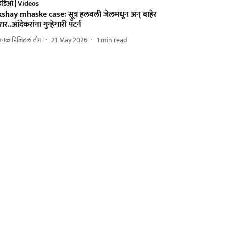
हिडिओ | Videos
kshay mhaske case: सूत्र हलवली जेलमधून अन् बाहेर
ार..आंदेकरांना गुन्हेगारी पॅटर्न
काळ डिजिटल टीम
21 May 2026
1
min read