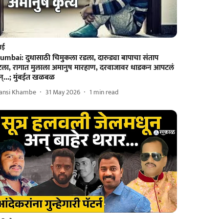
ंबई
umbai: दुधासाठी चिमुकला रडला, दारुड्या बापाचा संताप
ेटला, रागात मुलाला अमानुष मारहाण, दरवाजावर धाडकन आपटलं
न्...; मुंबईत खळबळ
ansi Khambe
31 May 2026
1
min read