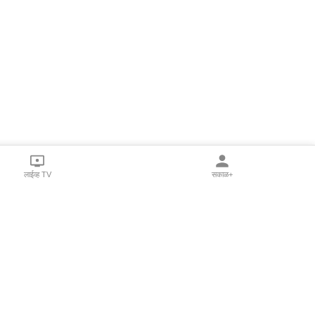
लाईव्ह TV
सकाळ+