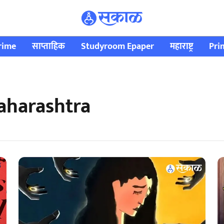
rime
साप्ताहिक
Studyroom Epaper
महाराष्ट्र
Pri
aharashtra