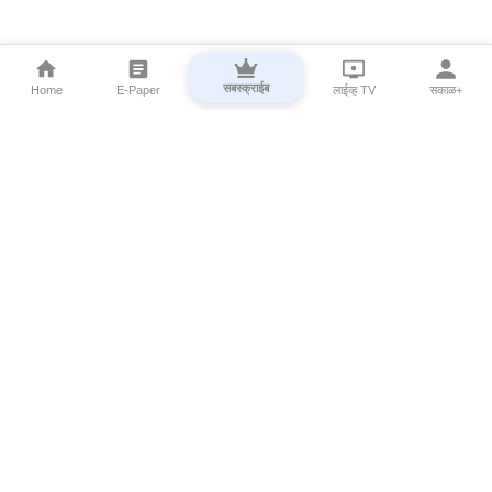
सबस्क्राईब
Home
E-Paper
लाईव्ह TV
सकाळ+
⌄
Marathi News
⌄
About Esakal
⌄
Digital Products
⌄
Sakal Programs