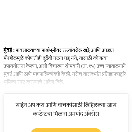
मुंबई :
पावसाळ्याच्या पार्श्वभूमीवर रस्त्यांवरील खड्डे आणि उघड्या
मॅनहोलमुळे कोणतीही दुर्दैवी घटना घडू नये, यासाठी कोणत्या
उपाययोजना केल्या, अशी विचारणा सोमवारी (ता. १५) उच्च न्यायालयाने
मुंबई आणि ठाणे महापालिकांकडे केली. तसेच यासंदर्भात प्रतिज्ञापत्राद्वारे
भूमिका स्पष्ट करण्याचे आदेश दिले.
साईन अप करा आणि वाचकांसाठी लिहिलेल्या खास
कन्टेन्टचा मिळवा अमर्याद ॲक्सेस