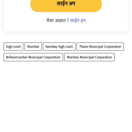
साईन अप
मेंबर आहात ?
साईन इन
high court
Mumbai
bombay high court
Thane Municipal Corporation
Brihanmumbai Municipal Corporation
Mumbai Municipal Corporation