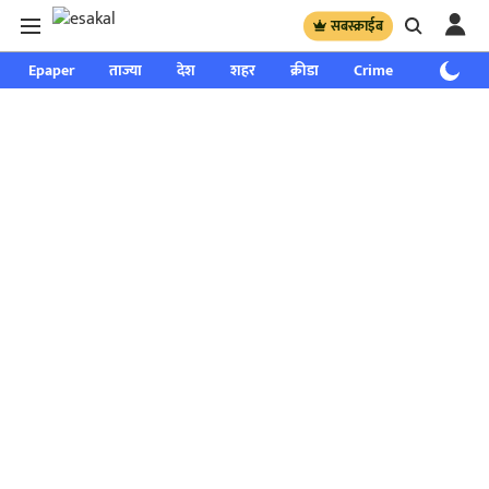
सबस्क्राईब
Epaper
ताज्या
देश
शहर
क्रीडा
Crime
साप्ताहिक