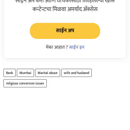
साईन अप करा आणि वाचकांसाठी लिहिलेल्या खास
कन्टेन्टचा मिळवा अमर्याद ॲक्सेस
साईन अप
मेंबर आहात ?
साईन इन
Bank
Mumbai
Marital abuse
wife and husband
religious conversion issues