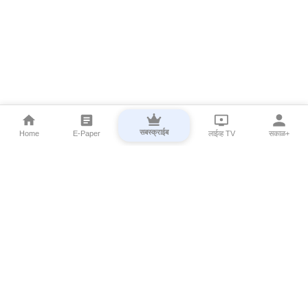
सबस्क्राईब
Home
E-Paper
लाईव्ह TV
सकाळ+
⌄
Marathi News
⌄
About Esakal