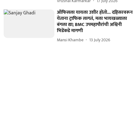
Vrushal Karmarkar
17 July 2026
ऑफिसला यायला उशीर होतो... दहिसरवरून
येताना ट्राफिक लागतं, मला भायखळ्याला
बंगला द्या; BMC उपमहापौरांची अश्विनी
भिडेंकडे मागणी
Mansi Khambe
13 July 2026