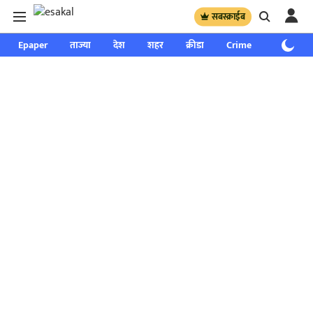
सबस्क्राईब
Epaper
ताज्या
देश
शहर
क्रीडा
Crime
साप्ताहिक