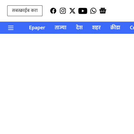
सबस्क्राईब करा
Epaper
ताज्या
देश
शहर
क्रीडा
C