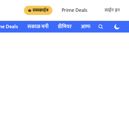
Prime Deals
साईन इन
सबस्क्राईब
me Deals
सकाळ मनी
प्रीमियर
आणखी
राशी भविष्य