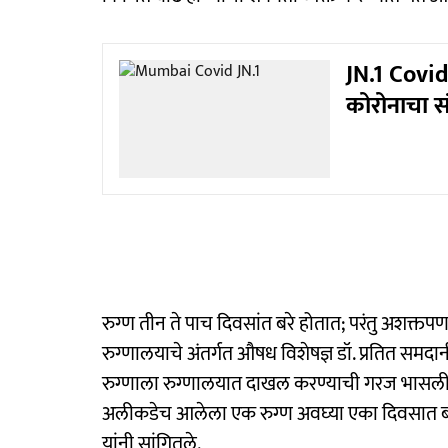
JN.1 Covid
कोरोनाचा स
रुग्ण तीन ते पाच दिवसांत बरे होतात; परंतु अशक्तप
रुग्णालयाचे अंतर्गत औषध विशेषज्ञ डॉ. प्रतित समद
रुग्‍णाला रुग्‍णालयात दाखल करण्याची गरज भासली नाही
अलीकडेच आलेला एक रुग्‍ण अवघ्‍या एका दिवसात बरा
यांनी सांगितले.