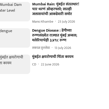
Mumbai Rain: मुंबईत संततधार!
चार धरणं ओव्हरफ्लो; सातही
जलाशयांची आकडेवारी समोर
Mansi Khambe
23 July 2026
Dengue Disease : डेंगीच्या
रुग्‍णसंख्येत राज्यात मुंबई अव्वल;
मलेरियाचेही ३,४९८ रुग्ण
सकाळ वृत्तसेवा
13 July 2026
मुंबईत क्षयरोगाची चिंता कायम
CD
22 June 2026