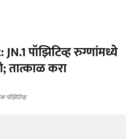
JN.1 पॉझिटिव्ह रुग्णांमध्ये
े; तात्काळ करा
ेक पॉझिटिव्ह