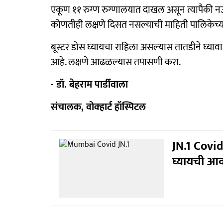
एकूण ११ रुग्ण रुग्णालयात दाखल असून त्यापैकी नऊ
कोणतीही लक्षणे दिसत नसल्याची माहिती पालिकेच्या
बूस्टर डोस घ्‍यायचा राहिला असल्‍यास तातडीने घ्‍य
आहे. लक्षणे आढळल्यास तपासणी करा.
- डॉ. बेहराम पार्डीवाला
संचालक, वोक्हार्ट हॉस्पिटल
JN.1 Covid :
घ्यायची आव