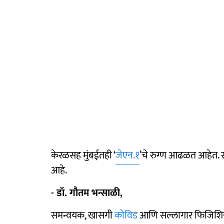
केरळसह मुंबईतही ‘
जेएन.१
’चे रुग्‍ण आढळत आहेत.
आहे.
- डॉ. गौतम भन्साळी,
समन्वयक, खासगी
कोविड
आणि सल्लागार फिजिशियन