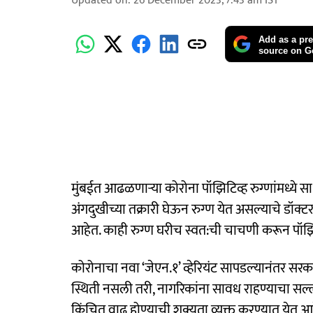
Updated on
:
26 December 2023, 7:43 am
IST
Add as a pre
source on G
मुंबईत आढळणाऱ्या कोरोना पॉझिटिव्ह रुग्‍णांमध्ये स
अंगदुखीच्या तक्रारी घेऊन रुग्ण येत असल्याचे डॉक्टर
आहेत. काही रुग्ण घरीच स्वत:ची चाचणी करून पॉझि
कोरोनाचा नवा ‘जेएन.१’ व्हेरियंट सापडल्‍यानंतर स
स्थिती नसली तरी, नागरिकांना सावध राहण्याचा सल्ला 
किंचित वाढ होण्याची शक्यता व्यक्त करण्यात येत आह