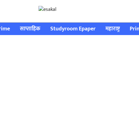
rime
साप्ताहिक
Studyroom Epaper
महाराष्ट्र
Pri