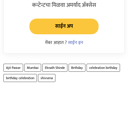
कन्टेन्टचा मिळवा अमर्याद ॲक्सेस
साईन अप
मेंबर आहात ?
साईन इन
Ajit Pawar
Mumbai
Eknath Shinde
Birthday
celebration birthday
birthday celebration
shivsena