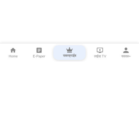
सबस्क्राईब
Home
E-Paper
लाईव्ह TV
सकाळ+
⌄
Marathi News
⌄
About Esakal