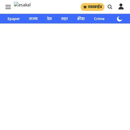
सबस्क्राईब
Epaper
ताज्या
देश
शहर
क्रीडा
Crime
साप्ताहिक